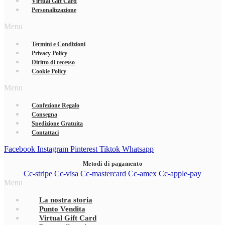
Virtual Gift Card
Personalizzazione
Menu
Termini e Condizioni
Privacy Policy
Diritto di recesso
Cookie Policy
Menu
Confezione Regalo
Consegna
Spedizione Gratuita
Contattaci
Facebook
Instagram
Pinterest
Tiktok
Whatsapp
Metodi di pagamento
Cc-stripe
Cc-visa
Cc-mastercard
Cc-amex
Cc-apple-pay
Menu
La nostra storia
Punto Vendita
Virtual Gift Card