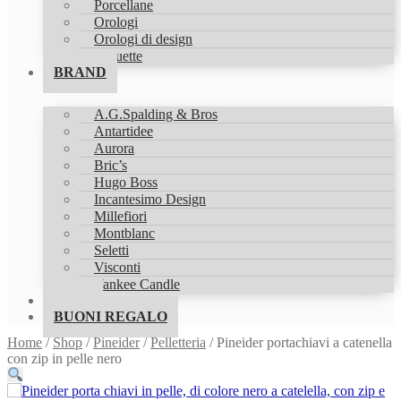
Porcellane
Orologi
Orologi di design
Statuette
BRAND
A.G.Spalding & Bros
Antartidee
Aurora
Bric’s
Hugo Boss
Incantesimo Design
Millefiori
Montblanc
Seletti
Visconti
Yankee Candle
SHOP
BUONI REGALO
Home
/
Shop
/
Pineider
/
Pelletteria
/
Pineider portachiavi a catenella
con zip in pelle nero