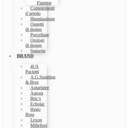
Fiamma
Complementi
d’arredo
Illuminazione
Oggetti
di design
Porcellane
Orologi
di design
Statuette
BRAND
4US
Paciotti
A.G.Spalding
& Bros
Antartidee
Aurora
Bric’s
Echolac
Hugo
Boss
Lexon
Millefiori