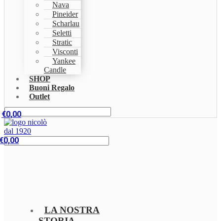
Nava
Pineider
Scharlau
Seletti
Stratic
Visconti
Yankee
Candle
SHOP
Buoni Regalo
Outlet
€
0,00
€
0,00
LA NOSTRA
STORIA