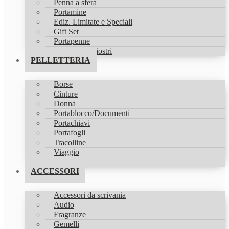
Penna a sfera
Portamine
Ediz. Limitate e Speciali
Gift Set
Portapenne
Refill & Inchiostri
PELLETTERIA
Borse
Cinture
Donna
Portablocco/Documenti
Portachiavi
Portafogli
Tracolline
Viaggio
Zaini
ACCESSORI
Accessori da scrivania
Audio
Fragranze
Gemelli