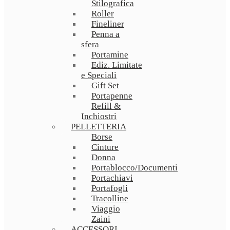
Stilografica
Roller
Fineliner
Penna a
sfera
Portamine
Ediz. Limitate
e Speciali
Gift Set
Portapenne
Refill &
Inchiostri
PELLETTERIA
Borse
Cinture
Donna
Portablocco/Documenti
Portachiavi
Portafogli
Tracolline
Viaggio
Zaini
ACCESSORI