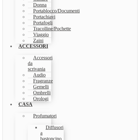
Donna
Portablocco/Documenti
Portachiavi
Portafogli
Tracolline/Pochette
Viaggio
Zaini
ACCESSORI
Accessori
da
scrivania
Audio
Fragranze
Gemelli
Ombrelli
Orologi
CASA
Profumatori
Diffusori
a
bastoncino