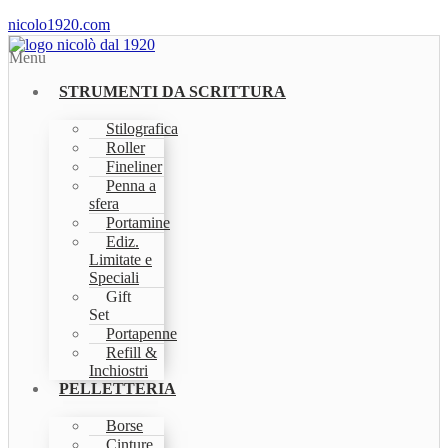
nicolo1920.com
Menu
STRUMENTI DA SCRITTURA
Stilografica
Roller
Fineliner
Penna a
sfera
Portamine
Ediz.
Limitate e
Speciali
Gift
Set
Portapenne
Refill &
Inchiostri
PELLETTERIA
Borse
Cinture