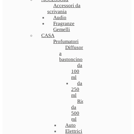
Accessori da
scrivania
Audio
Fragranze
Gemelli
CASA
Profumatori
Diffusori
a
bastoncino
da
100
ml
da
250
ml
Ricarica
da
500
ml
Auto
Elettrici