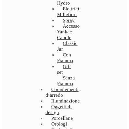
Hydro
Elettrici
Millefiori
Spray
Accessori
Yankee
Candle
Classic
Jar
Con
Fiamma
Gift
set
Senza
Fiamma
Complementi
d’arredo
Illuminazione
Oggetti di
design
Porcellane
Orologi