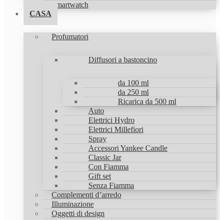
Smartwatch
CASA
Profumatori
Diffusori a bastoncino
da 100 ml
da 250 ml
Ricarica da 500 ml
Auto
Elettrici Hydro
Elettrici Millefiori
Spray
Accessori Yankee Candle
Classic Jar
Con Fiamma
Gift set
Senza Fiamma
Complementi d’arredo
Illuminazione
Oggetti di design