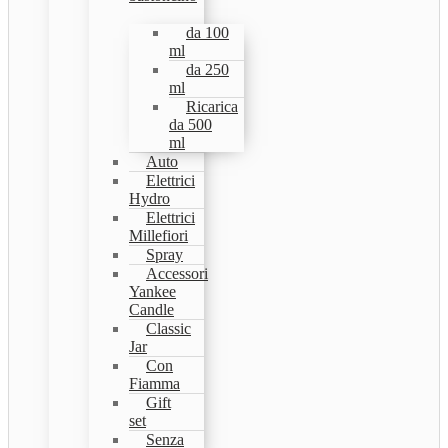
da 100
ml
da 250
ml
Ricarica
da 500
ml
Auto
Elettrici
Hydro
Elettrici
Millefiori
Spray
Accessori
Yankee
Candle
Classic
Jar
Con
Fiamma
Gift
set
Senza