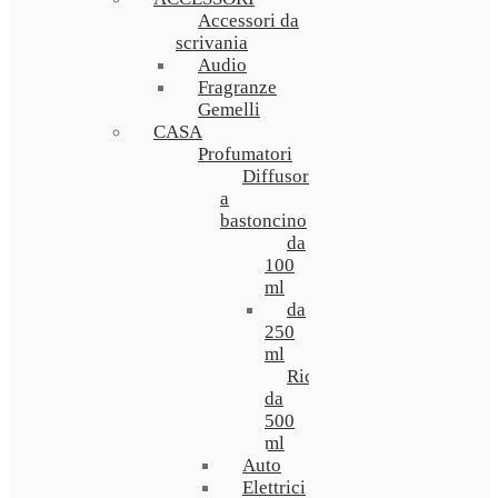
Accessori da
scrivania
Audio
Fragranze
Gemelli
CASA
Profumatori
Diffusori
a
bastoncino
da
100
ml
da
250
ml
Ricarica
da
500
ml
Auto
Elettrici