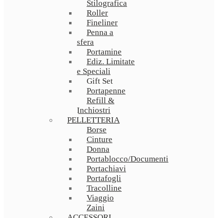
Stilografica
Roller
Fineliner
Penna a
sfera
Portamine
Ediz. Limitate
e Speciali
Gift Set
Portapenne
Refill &
Inchiostri
PELLETTERIA
Borse
Cinture
Donna
Portablocco/Documenti
Portachiavi
Portafogli
Tracolline
Viaggio
Zaini
ACCESSORI