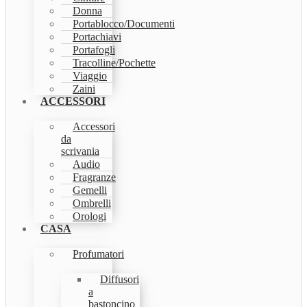
Donna
Portablocco/Documenti
Portachiavi
Portafogli
Tracolline/Pochette
Viaggio
Zaini
ACCESSORI
Accessori
da
scrivania
Audio
Fragranze
Gemelli
Ombrelli
Orologi
CASA
Profumatori
Diffusori
a
bastoncino