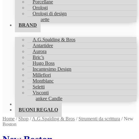
Porcellane
Orologi
Orologi di design
Statuette
BRAND
A.G.Spalding & Bros
Antartidee
Aurora
Bric’s
Hugo Boss
Incantesimo Design
Millefiori
Montblanc
Seletti
Visconti
Yankee Candle
SHOP
BUONI REGALO
Home
/
Shop
/
A.G.Spalding & Bros
/
Strumenti da scrittura
/
New
Boston