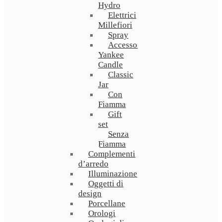
Hydro
Elettrici
Millefiori
Spray
Accessori
Yankee
Candle
Classic
Jar
Con
Fiamma
Gift
set
Senza
Fiamma
Complementi
d’arredo
Illuminazione
Oggetti di
design
Porcellane
Orologi