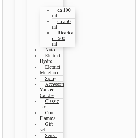
da 100
ml
da 250
ml
Ricarica
da 500
ml
Auto
Elettrici
Hydro
Elettrici
Millefiori
Spray
Accessori
Yankee
Candle
Classic
Jar
Con
Fiamma
Gift
set
Senza