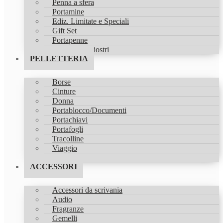
Penna a sfera
Portamine
Ediz. Limitate e Speciali
Gift Set
Portapenne
Refill & Inchiostri
PELLETTERIA
Borse
Cinture
Donna
Portablocco/Documenti
Portachiavi
Portafogli
Tracolline
Viaggio
Zaini
ACCESSORI
Accessori da scrivania
Audio
Fragranze
Gemelli