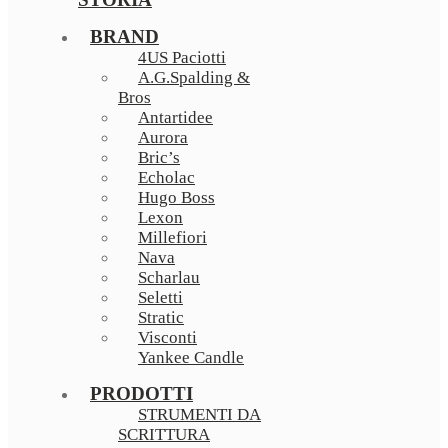
BRAND
4US Paciotti
A.G.Spalding &
Bros
Antartidee
Aurora
Bric’s
Echolac
Hugo Boss
Lexon
Millefiori
Nava
Scharlau
Seletti
Stratic
Visconti
Yankee Candle
PRODOTTI
STRUMENTI DA
SCRITTURA