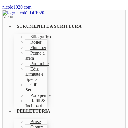
nicolo1920.com
Menu
STRUMENTI DA SCRITTURA
Stilografica
Roller
Fineliner
Penna a
sfera
Portamine
Ediz.
Limitate e
Speciali
Gift
Set
Portapenne
Refill &
Inchiostri
PELLETTERIA
Borse
Cinture