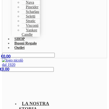
Nava
Pineider
Scharlau
Seletti
Stratic
Visconti
Yankee
Candle
SHOP
Buoni Regalo
Outlet
€
0,00
€
0,00
LA NOSTRA
STORIA