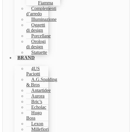
Fiamma
Complementi
d’arredo
Illuminazione
Oggetti
di design
Porcellane
Orologi
di design
Statuette
BRAND
4US
Paciotti
A.G.Spalding
& Bros
Antartidee
Aurora
Bric’s
Echolac
Hugo
Boss
Lexon
Millefiori