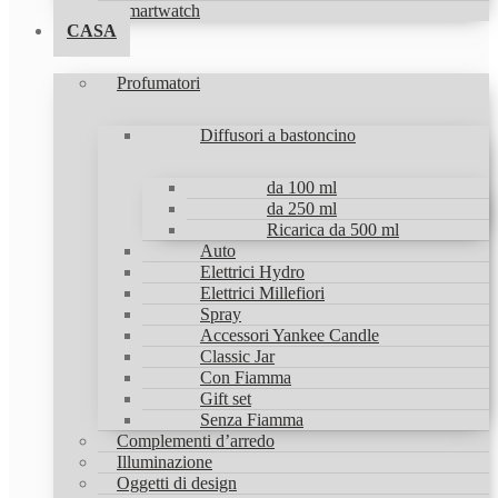
Smartwatch
CASA
Profumatori
Diffusori a bastoncino
da 100 ml
da 250 ml
Ricarica da 500 ml
Auto
Elettrici Hydro
Elettrici Millefiori
Spray
Accessori Yankee Candle
Classic Jar
Con Fiamma
Gift set
Senza Fiamma
Complementi d’arredo
Illuminazione
Oggetti di design