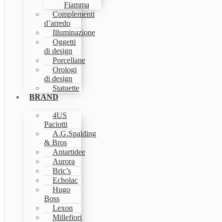
Fiamma
Complementi
d’arredo
Illuminazione
Oggetti
di design
Porcellane
Orologi
di design
Statuette
BRAND
4US
Paciotti
A.G.Spalding
& Bros
Antartidee
Aurora
Bric’s
Echolac
Hugo
Boss
Lexon
Millefiori