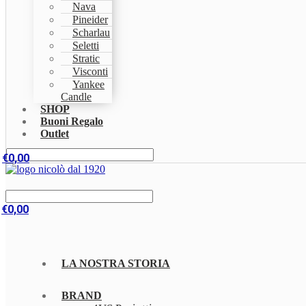
Nava
Pineider
Scharlau
Seletti
Stratic
Visconti
Yankee
Candle
SHOP
Buoni Regalo
Outlet
€
0,00
€
0,00
LA NOSTRA STORIA
BRAND