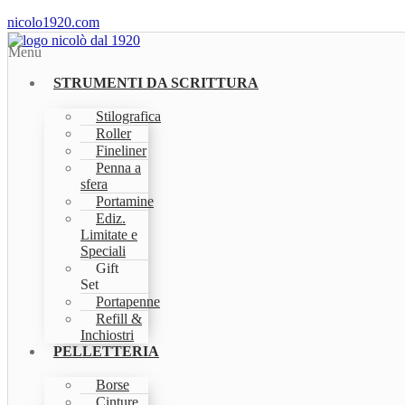
nicolo1920.com
Menu
STRUMENTI DA SCRITTURA
Stilografica
Roller
Fineliner
Penna a
sfera
Portamine
Ediz.
Limitate e
Speciali
Gift
Set
Portapenne
Refill &
Inchiostri
PELLETTERIA
Borse
Cinture