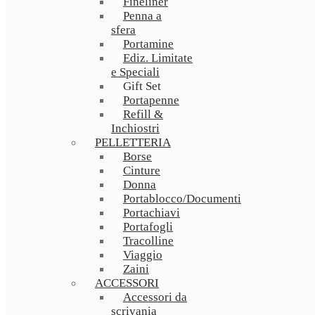
Fineliner
Penna a
sfera
Portamine
Ediz. Limitate
e Speciali
Gift Set
Portapenne
Refill &
Inchiostri
PELLETTERIA
Borse
Cinture
Donna
Portablocco/Documenti
Portachiavi
Portafogli
Tracolline
Viaggio
Zaini
ACCESSORI
Accessori da
scrivania