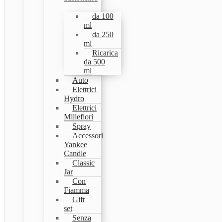
da 100
ml
da 250
ml
Ricarica
da 500
ml
Auto
Elettrici
Hydro
Elettrici
Millefiori
Spray
Accessori
Yankee
Candle
Classic
Jar
Con
Fiamma
Gift
set
Senza