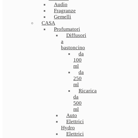
Audio
Fragranze
Gemelli
CASA
Profumatori
Diffusori
a
bastoncino
da
100
ml
da
250
ml
Ricarica
da
500
ml
Auto
Elettrici
Hydro
Elettrici