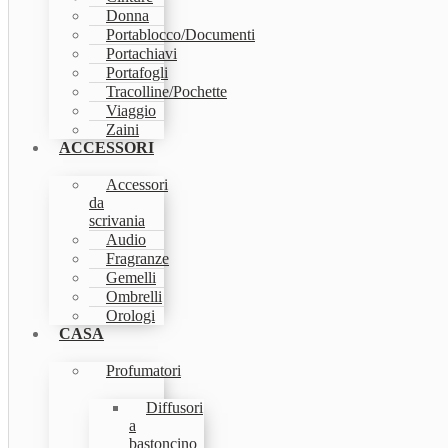
Donna
Portablocco/Documenti
Portachiavi
Portafogli
Tracolline/Pochette
Viaggio
Zaini
ACCESSORI
Accessori
da
scrivania
Audio
Fragranze
Gemelli
Ombrelli
Orologi
CASA
Profumatori
Diffusori
a
bastoncino