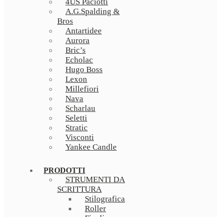
4US Paciotti
A.G.Spalding &
Bros
Antartidee
Aurora
Bric’s
Echolac
Hugo Boss
Lexon
Millefiori
Nava
Scharlau
Seletti
Stratic
Visconti
Yankee Candle
PRODOTTI
STRUMENTI DA
SCRITTURA
Stilografica
Roller