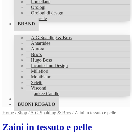
Porcellane
Orologi
Orologi di design
Statuette
BRAND
A.G.Spalding & Bros
Antartidee
Aurora
Bric’s
Hugo Boss
Incantesimo Design
Millefiori
Montblanc
Seletti
Visconti
Yankee Candle
SHOP
BUONI REGALO
Home
/
Shop
/
A.G.Spalding & Bros
/
Zaini in tessuto e pelle
Zaini in tessuto e pelle