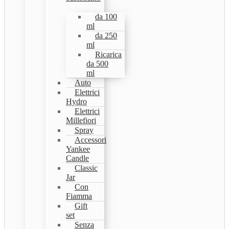
da 100
ml
da 250
ml
Ricarica
da 500
ml
Auto
Elettrici
Hydro
Elettrici
Millefiori
Spray
Accessori
Yankee
Candle
Classic
Jar
Con
Fiamma
Gift
set
Senza