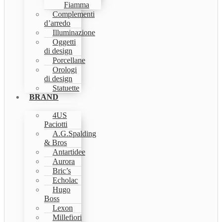
Fiamma
Complementi
d’arredo
Illuminazione
Oggetti
di design
Porcellane
Orologi
di design
Statuette
BRAND
4US
Paciotti
A.G.Spalding
& Bros
Antartidee
Aurora
Bric’s
Echolac
Hugo
Boss
Lexon
Millefiori