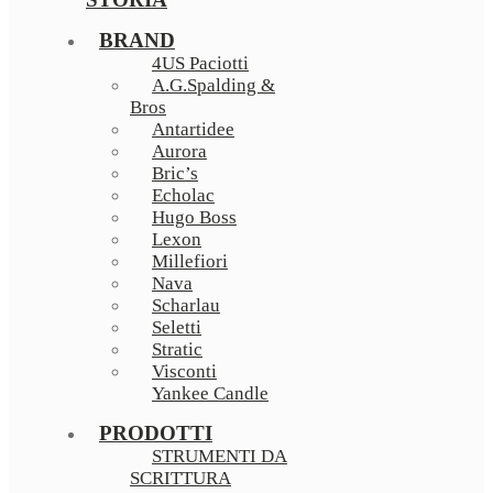
BRAND
4US Paciotti
A.G.Spalding &
Bros
Antartidee
Aurora
Bric’s
Echolac
Hugo Boss
Lexon
Millefiori
Nava
Scharlau
Seletti
Stratic
Visconti
Yankee Candle
PRODOTTI
STRUMENTI DA
SCRITTURA