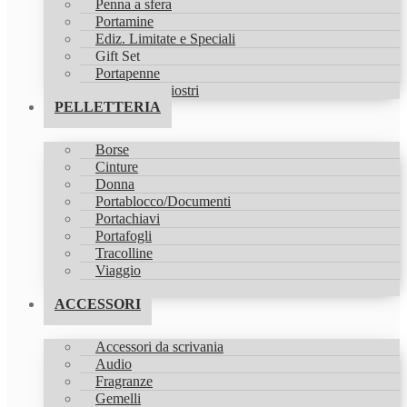
Penna a sfera
Portamine
Ediz. Limitate e Speciali
Gift Set
Portapenne
Refill & Inchiostri
PELLETTERIA
Borse
Cinture
Donna
Portablocco/Documenti
Portachiavi
Portafogli
Tracolline
Viaggio
Zaini
ACCESSORI
Accessori da scrivania
Audio
Fragranze
Gemelli