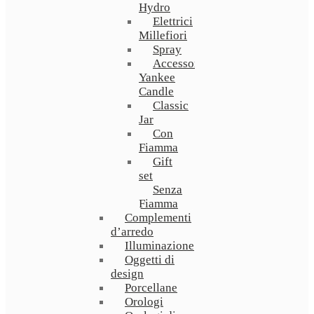
Hydro
Elettrici
Millefiori
Spray
Accessori
Yankee
Candle
Classic
Jar
Con
Fiamma
Gift
set
Senza
Fiamma
Complementi
d’arredo
Illuminazione
Oggetti di
design
Porcellane
Orologi