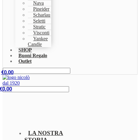
Nava
Pineider
Scharlau
Seletti
Stratic
Visconti
Yankee
Candle
SHOP
Buoni Regalo
Outlet
€
0,00
€
0,00
LA NOSTRA
STORIA