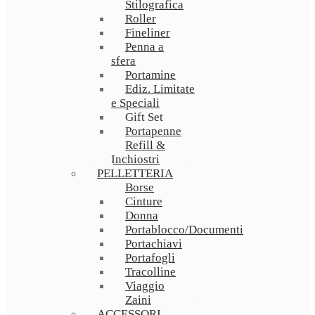
Stilografica
Roller
Fineliner
Penna a
sfera
Portamine
Ediz. Limitate
e Speciali
Gift Set
Portapenne
Refill &
Inchiostri
PELLETTERIA
Borse
Cinture
Donna
Portablocco/Documenti
Portachiavi
Portafogli
Tracolline
Viaggio
Zaini
ACCESSORI