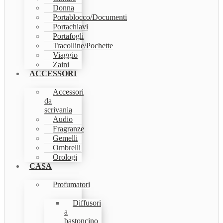
Donna
Portablocco/Documenti
Portachiavi
Portafogli
Tracolline/Pochette
Viaggio
Zaini
ACCESSORI
Accessori
da
scrivania
Audio
Fragranze
Gemelli
Ombrelli
Orologi
CASA
Profumatori
Diffusori
a
bastoncino