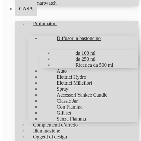
Smartwatch
CASA
Profumatori
Diffusori a bastoncino
da 100 ml
da 250 ml
Ricarica da 500 ml
Auto
Elettrici Hydro
Elettrici Millefiori
Spray
Accessori Yankee Candle
Classic Jar
Con Fiamma
Gift set
Senza Fiamma
Complementi d’arredo
Illuminazione
Oggetti di design