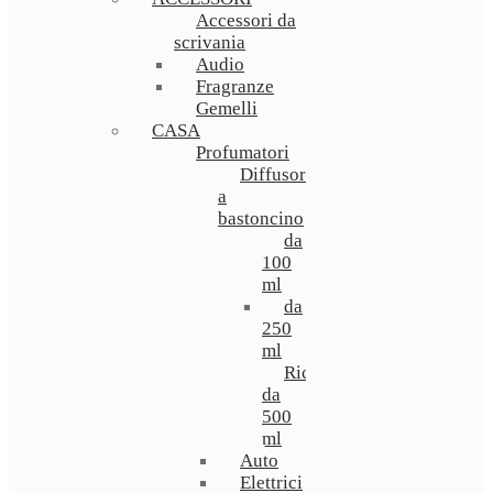
Accessori da
scrivania
Audio
Fragranze
Gemelli
CASA
Profumatori
Diffusori
a
bastoncino
da
100
ml
da
250
ml
Ricarica
da
500
ml
Auto
Elettrici