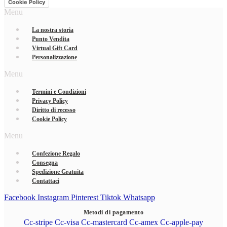
Cookie Policy
Menu
La nostra storia
Punto Vendita
Virtual Gift Card
Personalizzazione
Menu
Termini e Condizioni
Privacy Policy
Diritto di recesso
Cookie Policy
Menu
Confezione Regalo
Consegna
Spedizione Gratuita
Contattaci
Facebook
Instagram
Pinterest
Tiktok
Whatsapp
Metodi di pagamento
Cc-stripe
Cc-visa
Cc-mastercard
Cc-amex
Cc-apple-pay