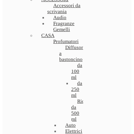
Accessori da
scrivania
Audio
Fragranze
Gemelli
CASA
Profumatori
Diffusori
a
bastoncino
da
100
ml
da
250
ml
Ricarica
da
500
ml
Auto
Elettrici