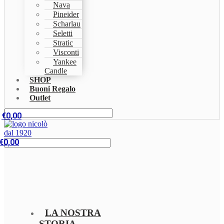
Nava
Pineider
Scharlau
Seletti
Stratic
Visconti
Yankee
Candle
SHOP
Buoni Regalo
Outlet
€
0,00
€
0,00
LA NOSTRA
STORIA