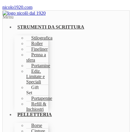
nicolo1920.com
Menu
STRUMENTI DA SCRITTURA
Stilografica
Roller
Fineliner
Penna a
sfera
Portamine
Ediz.
Limitate e
Speciali
Gift
Set
Portapenne
Refill &
Inchiostri
PELLETTERIA
Borse
Cinture