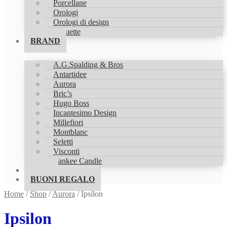
Porcellane
Orologi
Orologi di design
Statuette
BRAND
A.G.Spalding & Bros
Antartidee
Aurora
Bric’s
Hugo Boss
Incantesimo Design
Millefiori
Montblanc
Seletti
Visconti
Yankee Candle
SHOP
BUONI REGALO
Home
/
Shop
/
Aurora
/
Ipsilon
Ipsilon