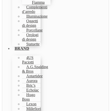
Fiamma
Complementi
d’arredo
Illuminazione
Oggetti
di design
Porcellane
Orologi
di design
Statuette
BRAND
4US
Paciotti
A.G.Spalding
& Bros
Antartidee
Aurora
Bric’s
Echolac
Hugo
Boss
Lexon
Millefiori