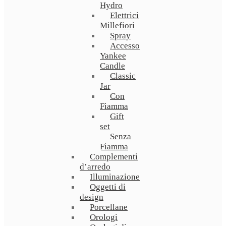
Hydro
Elettrici
Millefiori
Spray
Accessori
Yankee
Candle
Classic
Jar
Con
Fiamma
Gift
set
Senza
Fiamma
Complementi
d’arredo
Illuminazione
Oggetti di
design
Porcellane
Orologi