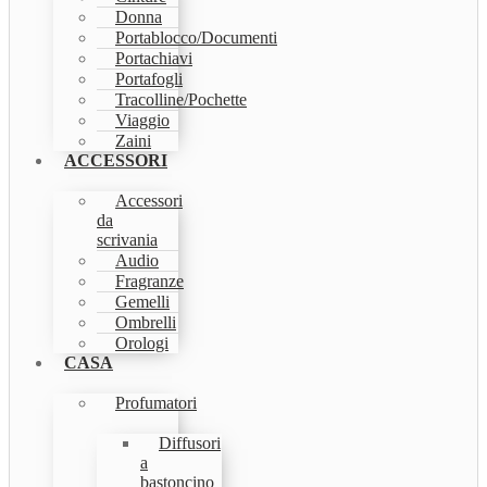
Donna
Portablocco/Documenti
Portachiavi
Portafogli
Tracolline/Pochette
Viaggio
Zaini
ACCESSORI
Accessori
da
scrivania
Audio
Fragranze
Gemelli
Ombrelli
Orologi
CASA
Profumatori
Diffusori
a
bastoncino