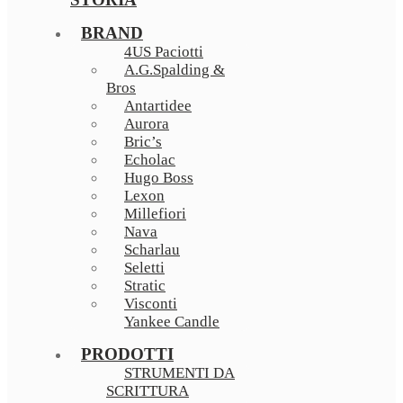
BRAND
4US Paciotti
A.G.Spalding &
Bros
Antartidee
Aurora
Bric’s
Echolac
Hugo Boss
Lexon
Millefiori
Nava
Scharlau
Seletti
Stratic
Visconti
Yankee Candle
PRODOTTI
STRUMENTI DA
SCRITTURA