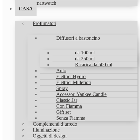
Smartwatch
CASA
Profumatori
Diffusori a bastoncino
da 100 ml
da 250 ml
Ricarica da 500 ml
Auto
Elettrici Hydro
Elettrici Millefiori
Spray
Accessori Yankee Candle
Classic Jar
Con Fiamma
Gift set
Senza Fiamma
Complementi d’arredo
Illuminazione
Oggetti di design