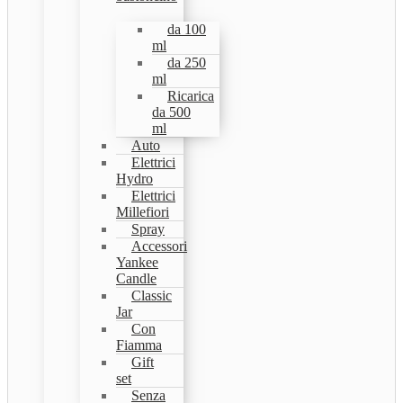
da 100
ml
da 250
ml
Ricarica
da 500
ml
Auto
Elettrici
Hydro
Elettrici
Millefiori
Spray
Accessori
Yankee
Candle
Classic
Jar
Con
Fiamma
Gift
set
Senza