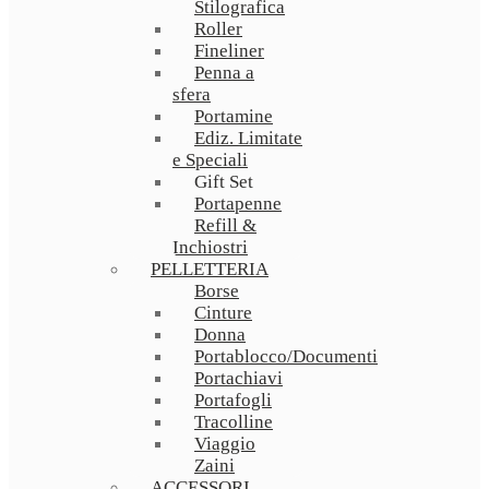
Stilografica
Roller
Fineliner
Penna a
sfera
Portamine
Ediz. Limitate
e Speciali
Gift Set
Portapenne
Refill &
Inchiostri
PELLETTERIA
Borse
Cinture
Donna
Portablocco/Documenti
Portachiavi
Portafogli
Tracolline
Viaggio
Zaini
ACCESSORI