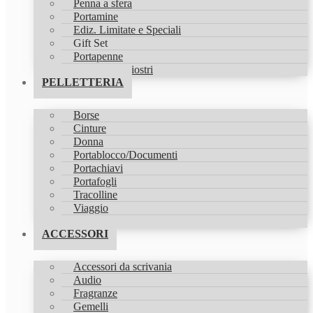
Penna a sfera
Portamine
Ediz. Limitate e Speciali
Gift Set
Portapenne
Refill & Inchiostri
PELLETTERIA
Borse
Cinture
Donna
Portablocco/Documenti
Portachiavi
Portafogli
Tracolline
Viaggio
Zaini
ACCESSORI
Accessori da scrivania
Audio
Fragranze
Gemelli