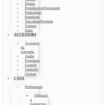
Donna
Portablocco/Documenti
Portachiavi
Portafogli
Tracolline/Pochette
Viaggio
Zaini
ACCESSORI
Accessori
da
scrivania
Audio
Fragranze
Gemelli
Ombrelli
Orologi
CASA
Profumatori
Diffusori
a
bastoncino