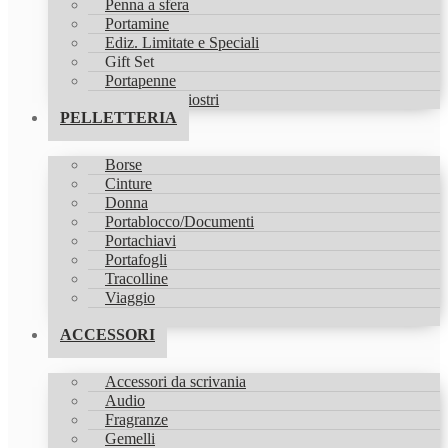
Penna a sfera
Portamine
Ediz. Limitate e Speciali
Gift Set
Portapenne
Refill & Inchiostri
PELLETTERIA
Borse
Cinture
Donna
Portablocco/Documenti
Portachiavi
Portafogli
Tracolline
Viaggio
Zaini
ACCESSORI
Accessori da scrivania
Audio
Fragranze
Gemelli