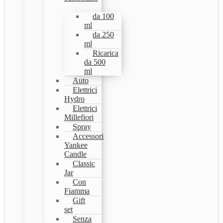
da 100
ml
da 250
ml
Ricarica
da 500
ml
Auto
Elettrici
Hydro
Elettrici
Millefiori
Spray
Accessori
Yankee
Candle
Classic
Jar
Con
Fiamma
Gift
set
Senza