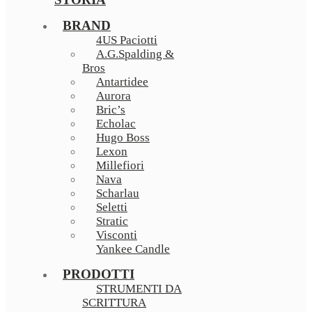
BRAND
4US Paciotti
A.G.Spalding &
Bros
Antartidee
Aurora
Bric’s
Echolac
Hugo Boss
Lexon
Millefiori
Nava
Scharlau
Seletti
Stratic
Visconti
Yankee Candle
PRODOTTI
STRUMENTI DA
SCRITTURA