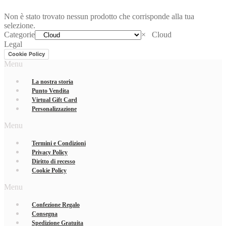
Non è stato trovato nessun prodotto che corrisponde alla tua
selezione.
Categorie
×
Cloud
Legal
Cookie Policy
Menu
La nostra storia
Punto Vendita
Virtual Gift Card
Personalizzazione
Menu
Termini e Condizioni
Privacy Policy
Diritto di recesso
Cookie Policy
Menu
Confezione Regalo
Consegna
Spedizione Gratuita