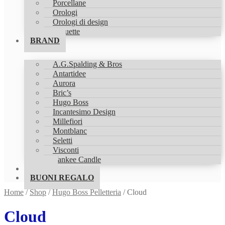
Porcellane
Orologi
Orologi di design
Statuette
BRAND
A.G.Spalding & Bros
Antartidee
Aurora
Bric’s
Hugo Boss
Incantesimo Design
Millefiori
Montblanc
Seletti
Visconti
Yankee Candle
SHOP
BUONI REGALO
Home
/
Shop
/
Hugo Boss Pelletteria
/
Cloud
Cloud