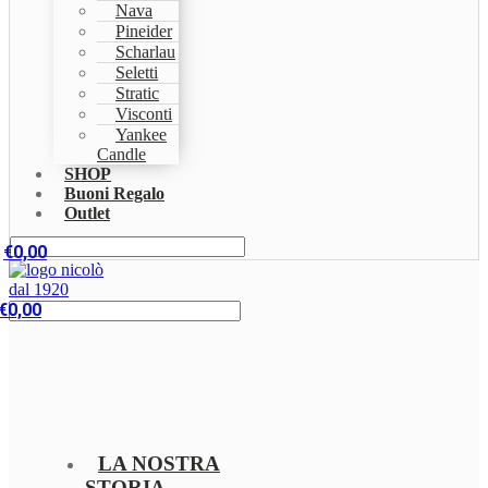
Nava
Pineider
Scharlau
Seletti
Stratic
Visconti
Yankee
Candle
SHOP
Buoni Regalo
Outlet
€
0,00
€
0,00
LA NOSTRA
STORIA