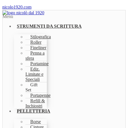
nicolo1920.com
Menu
STRUMENTI DA SCRITTURA
Stilografica
Roller
Fineliner
Penna a
sfera
Portamine
Ediz.
Limitate e
Speciali
Gift
Set
Portapenne
Refill &
Inchiostri
PELLETTERIA
Borse
Cinture