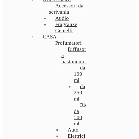
Accessori da
scrivania
Audio
Fragranze
Gemelli
CASA
Profumatori
Diffusori
a
bastoncino
da
100
ml
da
250
ml
Ricarica
da
500
ml
Auto
Elettrici