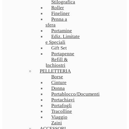
Stilografica
Roller
Fineliner
Penna a
sfera
Portamine
Ediz. Limitate
e Speciali
Gift Set
Portapenne
Refill &
Inchiostri
PELLETTERIA
Borse
Cinture
Donna
Portablocco/Documenti
Portachiavi
Portafogli
Tracolline
Viaggio
Zaini
ACCESSORI