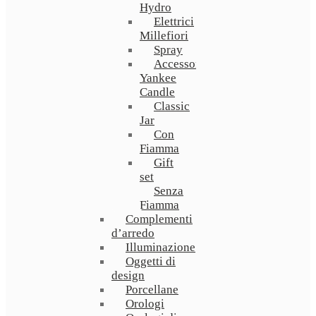
Hydro
Elettrici
Millefiori
Spray
Accessori
Yankee
Candle
Classic
Jar
Con
Fiamma
Gift
set
Senza
Fiamma
Complementi
d’arredo
Illuminazione
Oggetti di
design
Porcellane
Orologi