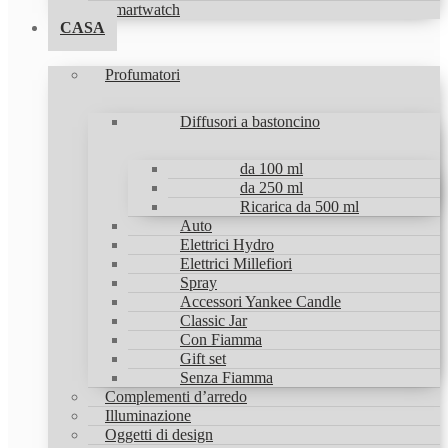
Smartwatch
CASA
Profumatori
Diffusori a bastoncino
da 100 ml
da 250 ml
Ricarica da 500 ml
Auto
Elettrici Hydro
Elettrici Millefiori
Spray
Accessori Yankee Candle
Classic Jar
Con Fiamma
Gift set
Senza Fiamma
Complementi d’arredo
Illuminazione
Oggetti di design