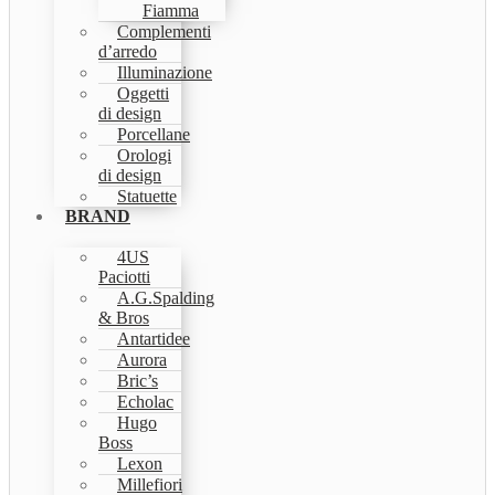
Fiamma
Complementi
d’arredo
Illuminazione
Oggetti
di design
Porcellane
Orologi
di design
Statuette
BRAND
4US
Paciotti
A.G.Spalding
& Bros
Antartidee
Aurora
Bric’s
Echolac
Hugo
Boss
Lexon
Millefiori