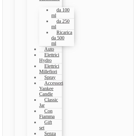
da 100
ml
da 250
ml
Ricarica
da 500
ml
Auto
Elettrici
Hydro
Elettrici
Millefiori
Spray
Accessori
Yankee
Candle
Classic
Jar
Con
Fiamma
Gift
set
Senza