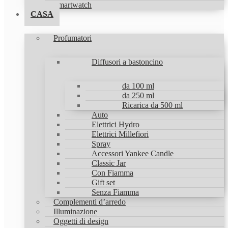
Smartwatch
CASA
Profumatori
Diffusori a bastoncino
da 100 ml
da 250 ml
Ricarica da 500 ml
Auto
Elettrici Hydro
Elettrici Millefiori
Spray
Accessori Yankee Candle
Classic Jar
Con Fiamma
Gift set
Senza Fiamma
Complementi d’arredo
Illuminazione
Oggetti di design