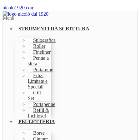
nicolo1920.com
Menu
STRUMENTI DA SCRITTURA
Stilografica
Roller
Fineliner
Penna a
sfera
Portamine
Ediz.
Limitate e
Speciali
Gift
Set
Portapenne
Refill &
Inchiostri
PELLETTERIA
Borse
Cinture