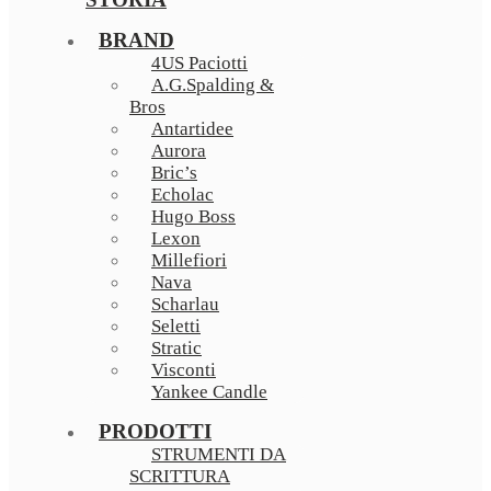
BRAND
4US Paciotti
A.G.Spalding &
Bros
Antartidee
Aurora
Bric’s
Echolac
Hugo Boss
Lexon
Millefiori
Nava
Scharlau
Seletti
Stratic
Visconti
Yankee Candle
PRODOTTI
STRUMENTI DA
SCRITTURA