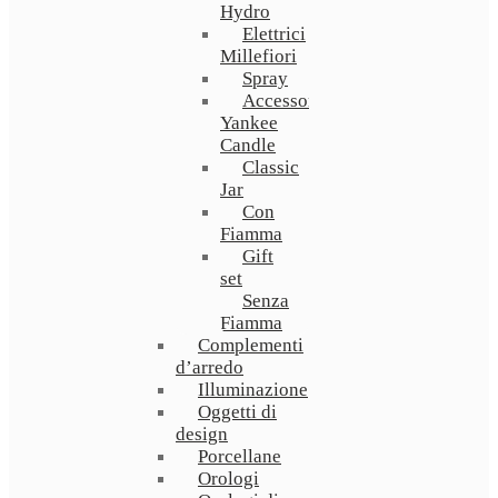
Hydro
Elettrici
Millefiori
Spray
Accessori
Yankee
Candle
Classic
Jar
Con
Fiamma
Gift
set
Senza
Fiamma
Complementi
d’arredo
Illuminazione
Oggetti di
design
Porcellane
Orologi