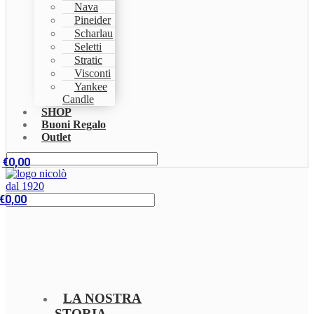
Nava
Pineider
Scharlau
Seletti
Stratic
Visconti
Yankee
Candle
SHOP
Buoni Regalo
Outlet
€
0,00
€
0,00
LA NOSTRA
STORIA