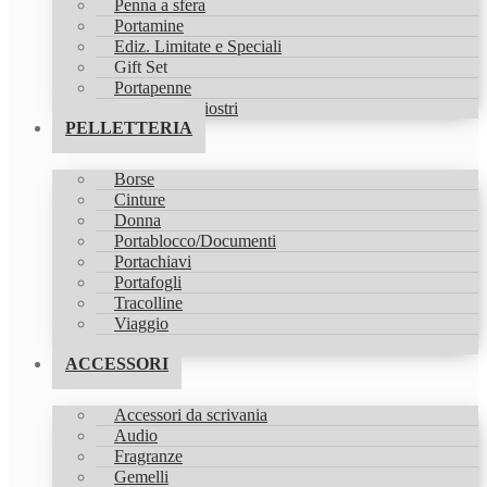
Penna a sfera
Portamine
Ediz. Limitate e Speciali
Gift Set
Portapenne
Refill & Inchiostri
PELLETTERIA
Borse
Cinture
Donna
Portablocco/Documenti
Portachiavi
Portafogli
Tracolline
Viaggio
Zaini
ACCESSORI
Accessori da scrivania
Audio
Fragranze
Gemelli