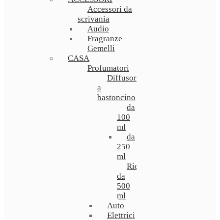
Accessori da
scrivania
Audio
Fragranze
Gemelli
CASA
Profumatori
Diffusori
a
bastoncino
da
100
ml
da
250
ml
Ricarica
da
500
ml
Auto
Elettrici