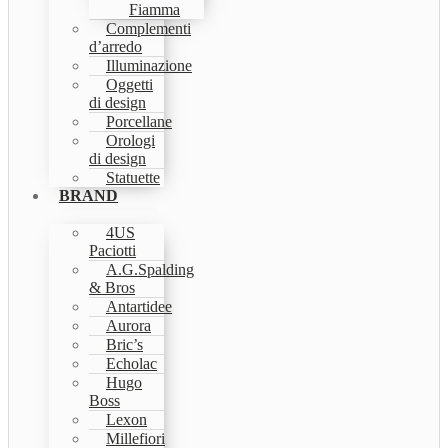
Fiamma
Complementi
d’arredo
Illuminazione
Oggetti
di design
Porcellane
Orologi
di design
Statuette
BRAND
4US
Paciotti
A.G.Spalding
& Bros
Antartidee
Aurora
Bric’s
Echolac
Hugo
Boss
Lexon
Millefiori