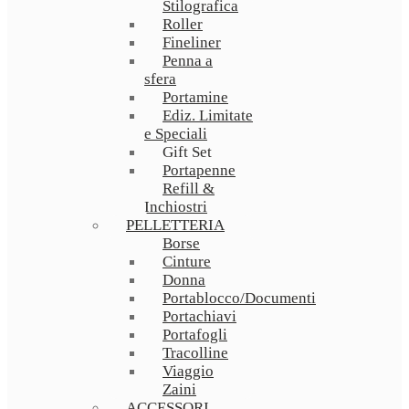
Stilografica
Roller
Fineliner
Penna a
sfera
Portamine
Ediz. Limitate
e Speciali
Gift Set
Portapenne
Refill &
Inchiostri
PELLETTERIA
Borse
Cinture
Donna
Portablocco/Documenti
Portachiavi
Portafogli
Tracolline
Viaggio
Zaini
ACCESSORI