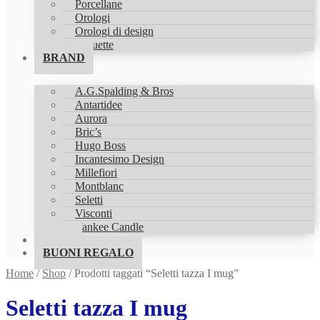
Porcellane
Orologi
Orologi di design
Statuette
BRAND
A.G.Spalding & Bros
Antartidee
Aurora
Bric’s
Hugo Boss
Incantesimo Design
Millefiori
Montblanc
Seletti
Visconti
Yankee Candle
SHOP
BUONI REGALO
Home
/
Shop
/
Prodotti taggati “Seletti tazza I mug”
Seletti tazza I mug