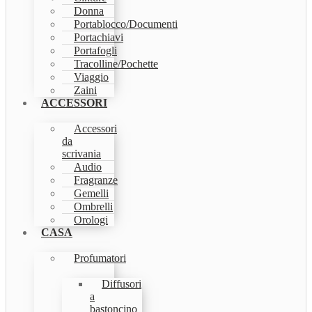
Donna
Portablocco/Documenti
Portachiavi
Portafogli
Tracolline/Pochette
Viaggio
Zaini
ACCESSORI
Accessori
da
scrivania
Audio
Fragranze
Gemelli
Ombrelli
Orologi
CASA
Profumatori
Diffusori
a
bastoncino