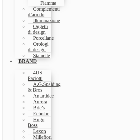
Fiamma
Complementi
d’arredo
Illuminazione
Oggetti
di design
Porcellane
Orologi
di design
Statuette
BRAND
4US
Paciotti
A.G.Spalding
& Bros
Antartidee
Aurora
Bric’s
Echolac
Hugo
Boss
Lexon
Millefiori