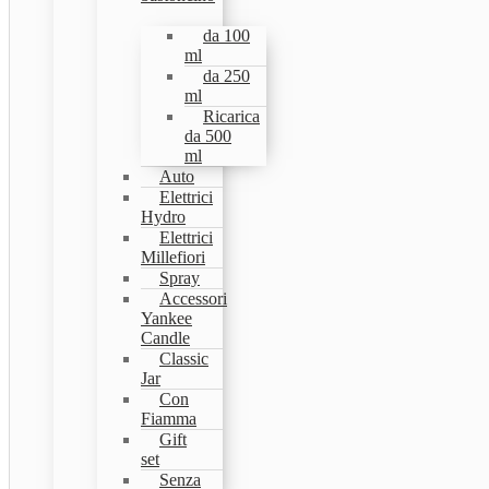
da 100
ml
da 250
ml
Ricarica
da 500
ml
Auto
Elettrici
Hydro
Elettrici
Millefiori
Spray
Accessori
Yankee
Candle
Classic
Jar
Con
Fiamma
Gift
set
Senza