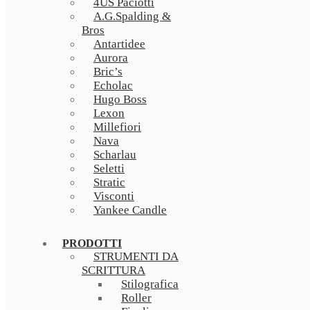
4US Paciotti
A.G.Spalding &
Bros
Antartidee
Aurora
Bric’s
Echolac
Hugo Boss
Lexon
Millefiori
Nava
Scharlau
Seletti
Stratic
Visconti
Yankee Candle
PRODOTTI
STRUMENTI DA
SCRITTURA
Stilografica
Roller