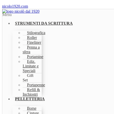
nicolo1920.com
Menu
STRUMENTI DA SCRITTURA
Stilografica
Roller
Fineliner
Penna a
sfera
Portamine
Ediz.
Limitate e
Speciali
Gift
Set
Portapenne
Refill &
Inchiostri
PELLETTERIA
Borse
Cinture