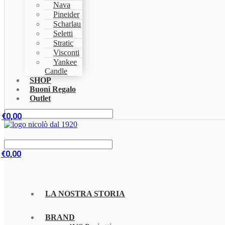
Nava
Pineider
Scharlau
Seletti
Stratic
Visconti
Yankee
Candle
SHOP
Buoni Regalo
Outlet
€
0,00
€
0,00
LA NOSTRA STORIA
BRAND