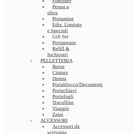
Fineliner
Penna a
sfera
Portamine
Ediz. Limitate
e Speciali
Gift Set
Portapenne
Refill &
Inchiostri
PELLETTERIA
Borse
Cinture
Donna
Portablocco/Documenti
Portachiavi
Portafogli
Tracolline
Viaggio
Zaini
ACCESSORI
Accessori da
scrivania