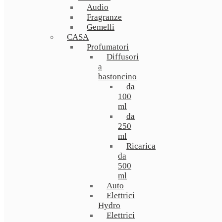
Audio
Fragranze
Gemelli
CASA
Profumatori
Diffusori
a
bastoncino
da
100
ml
da
250
ml
Ricarica
da
500
ml
Auto
Elettrici
Hydro
Elettrici