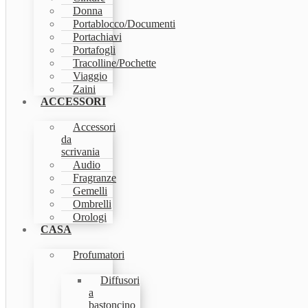
Donna
Portablocco/Documenti
Portachiavi
Portafogli
Tracolline/Pochette
Viaggio
Zaini
ACCESSORI
Accessori
da
scrivania
Audio
Fragranze
Gemelli
Ombrelli
Orologi
CASA
Profumatori
Diffusori
a
bastoncino