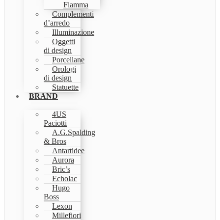
Fiamma
Complementi
d’arredo
Illuminazione
Oggetti
di design
Porcellane
Orologi
di design
Statuette
BRAND
4US
Paciotti
A.G.Spalding
& Bros
Antartidee
Aurora
Bric’s
Echolac
Hugo
Boss
Lexon
Millefiori