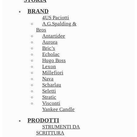
BRAND
4US Paciotti
A.G.Spalding &
Bros
Antartidee
Aurora
Bric’s
Echolac
Hugo Boss
Lexon
Millefiori
Nava
Scharlau
Seletti
Stratic
Visconti
Yankee Candle
PRODOTTI
STRUMENTI DA
SCRITTURA