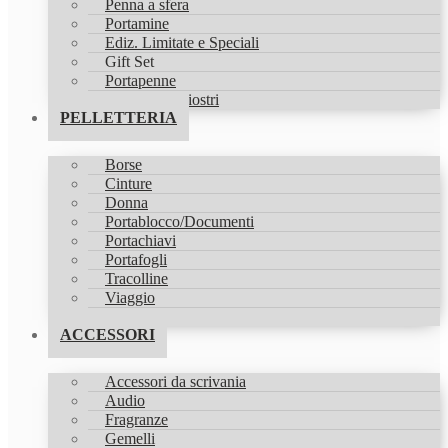
Penna a sfera
Portamine
Ediz. Limitate e Speciali
Gift Set
Portapenne
Refill & Inchiostri
PELLETTERIA
Borse
Cinture
Donna
Portablocco/Documenti
Portachiavi
Portafogli
Tracolline
Viaggio
Zaini
ACCESSORI
Accessori da scrivania
Audio
Fragranze
Gemelli