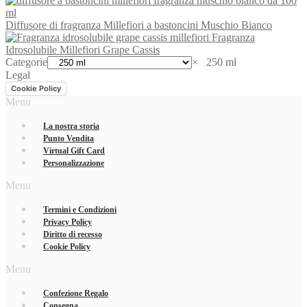
Diffusore di fragranza Millefiori a bastoncini Muschio Bianco
Fragranza
Idrosolubile Millefiori Grape Cassis
Categorie
×
250 ml
Legal
Cookie Policy
Menu
La nostra storia
Punto Vendita
Virtual Gift Card
Personalizzazione
Menu
Termini e Condizioni
Privacy Policy
Diritto di recesso
Cookie Policy
Menu
Confezione Regalo
Consegna