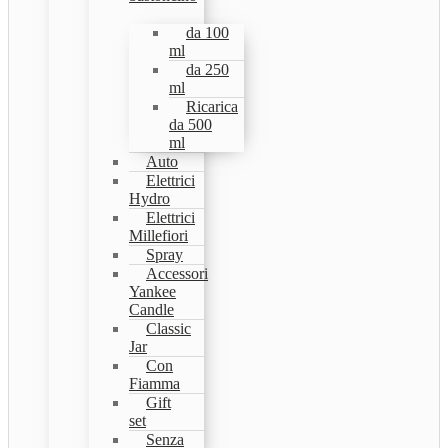
da 100
ml
da 250
ml
Ricarica
da 500
ml
Auto
Elettrici
Hydro
Elettrici
Millefiori
Spray
Accessori
Yankee
Candle
Classic
Jar
Con
Fiamma
Gift
set
Senza