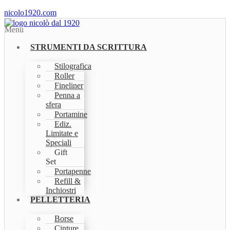
nicolo1920.com
Menu
STRUMENTI DA SCRITTURA
Stilografica
Roller
Fineliner
Penna a
sfera
Portamine
Ediz.
Limitate e
Speciali
Gift
Set
Portapenne
Refill &
Inchiostri
PELLETTERIA
Borse
Cinture