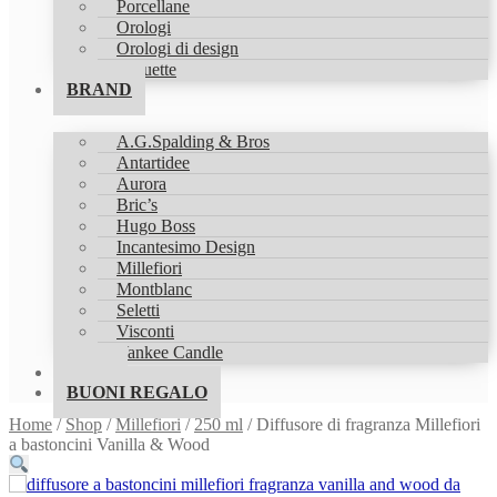
Porcellane
Orologi
Orologi di design
Statuette
BRAND
A.G.Spalding & Bros
Antartidee
Aurora
Bric’s
Hugo Boss
Incantesimo Design
Millefiori
Montblanc
Seletti
Visconti
Yankee Candle
SHOP
BUONI REGALO
Home
/
Shop
/
Millefiori
/
250 ml
/
Diffusore di fragranza Millefiori
a bastoncini Vanilla & Wood