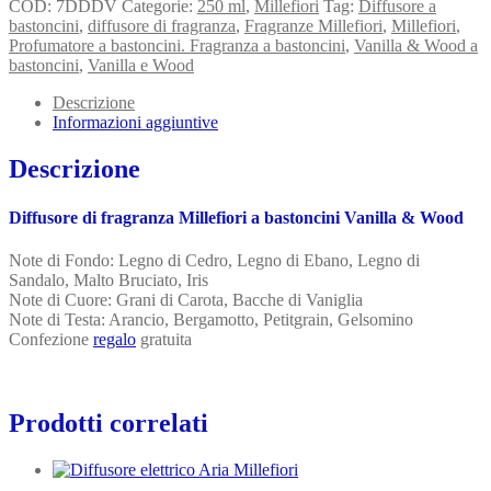
COD:
7DDDV
Categorie:
250 ml
,
Millefiori
Tag:
Diffusore a
bastoncini
,
diffusore di fragranza
,
Fragranze Millefiori
,
Millefiori
,
Profumatore a bastoncini. Fragranza a bastoncini
,
Vanilla & Wood a
bastoncini
,
Vanilla e Wood
Descrizione
Informazioni aggiuntive
Descrizione
Diffusore di fragranza Millefiori a bastoncini Vanilla & Wood
Note di Fondo: Legno di Cedro, Legno di Ebano, Legno di
Sandalo, Malto Bruciato, Iris
Note di Cuore: Grani di Carota, Bacche di Vaniglia
Note di Testa: Arancio, Bergamotto, Petitgrain, Gelsomino
Confezione
regalo
gratuita
Prodotti correlati