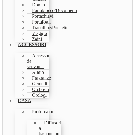
Donna
Portablocco/Documenti
Portachiavi
Portafogli
Tracolline/Pochette
Viaggio
Zaini
ACCESSORI
Accessori
da
scrivania
Audio
Fragranze
Gemelli
Ombrelli
Orologi
CASA
Profumatori
Diffusori
a
bastoncino