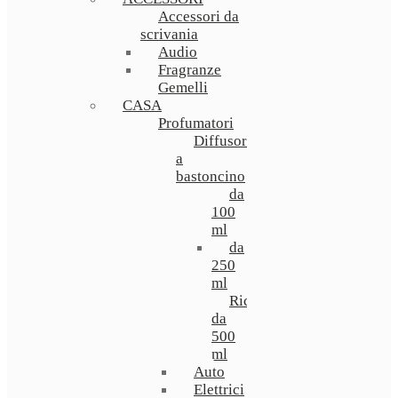
Accessori da
scrivania
Audio
Fragranze
Gemelli
CASA
Profumatori
Diffusori
a
bastoncino
da
100
ml
da
250
ml
Ricarica
da
500
ml
Auto
Elettrici