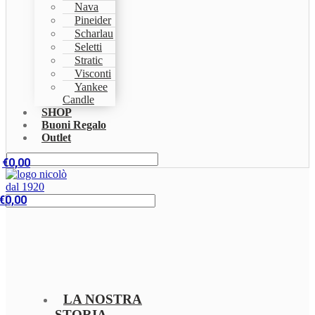
Nava
Pineider
Scharlau
Seletti
Stratic
Visconti
Yankee
Candle
SHOP
Buoni Regalo
Outlet
€
0,00
€
0,00
LA NOSTRA
STORIA