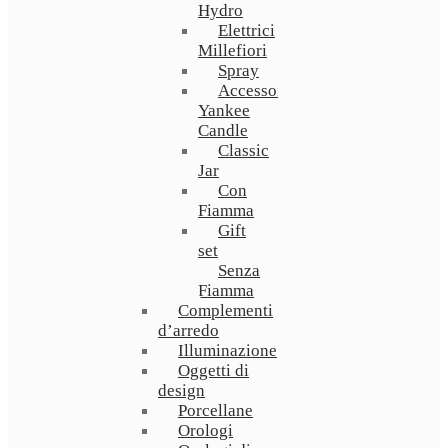
Hydro
Elettrici
Millefiori
Spray
Accessori
Yankee
Candle
Classic
Jar
Con
Fiamma
Gift
set
Senza
Fiamma
Complementi
d’arredo
Illuminazione
Oggetti di
design
Porcellane
Orologi