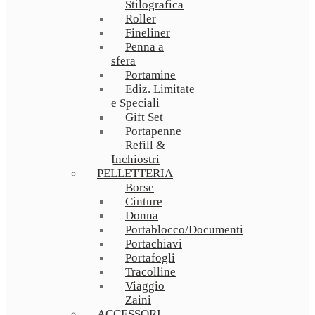
Stilografica
Roller
Fineliner
Penna a
sfera
Portamine
Ediz. Limitate
e Speciali
Gift Set
Portapenne
Refill &
Inchiostri
PELLETTERIA
Borse
Cinture
Donna
Portablocco/Documenti
Portachiavi
Portafogli
Tracolline
Viaggio
Zaini
ACCESSORI