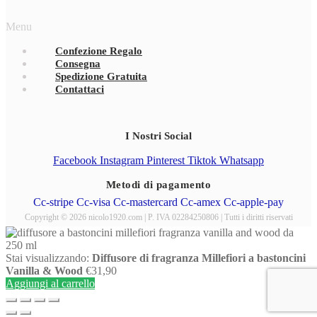
Menu
Confezione Regalo
Consegna
Spedizione Gratuita
Contattaci
I Nostri Social
Facebook
Instagram
Pinterest
Tiktok
Whatsapp
Metodi di pagamento
Cc-stripe
Cc-visa
Cc-mastercard
Cc-amex
Cc-apple-pay
Copyright © 2026 nicolo1920.com | P. IVA 02284250806 | Tutti i diritti riservati
Stai visualizzando:
Diffusore di fragranza Millefiori a bastoncini
Vanilla & Wood
€
31,90
Aggiungi al carrello