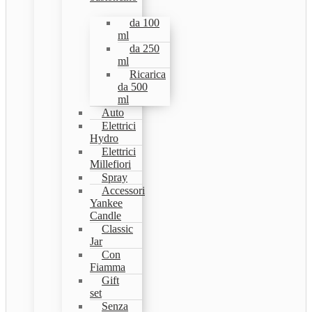
da 100
ml
da 250
ml
Ricarica
da 500
ml
Auto
Elettrici
Hydro
Elettrici
Millefiori
Spray
Accessori
Yankee
Candle
Classic
Jar
Con
Fiamma
Gift
set
Senza