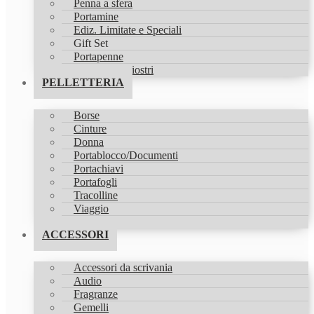
Penna a sfera
Portamine
Ediz. Limitate e Speciali
Gift Set
Portapenne
Refill & Inchiostri
PELLETTERIA
Borse
Cinture
Donna
Portablocco/Documenti
Portachiavi
Portafogli
Tracolline
Viaggio
Zaini
ACCESSORI
Accessori da scrivania
Audio
Fragranze
Gemelli