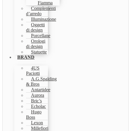
Fiamma
Complementi
d’arredo
Illuminazione
Oggetti
di design
Porcellane
Orologi
di design
Statuette
BRAND
4US
Paciotti
A.G.Spalding
& Bros
Antartidee
Aurora
Bric’s
Echolac
Hugo
Boss
Lexon
Millefiori