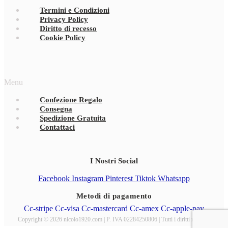
Termini e Condizioni
Privacy Policy
Diritto di recesso
Cookie Policy
Menu
Confezione Regalo
Consegna
Spedizione Gratuita
Contattaci
I Nostri Social
Facebook
Instagram
Pinterest
Tiktok
Whatsapp
Metodi di pagamento
Cc-stripe
Cc-visa
Cc-mastercard
Cc-amex
Cc-apple-pay
Copyright © 2026 nicolo1920.com | P. IVA 02284250806 | Tutti i diritti riservati