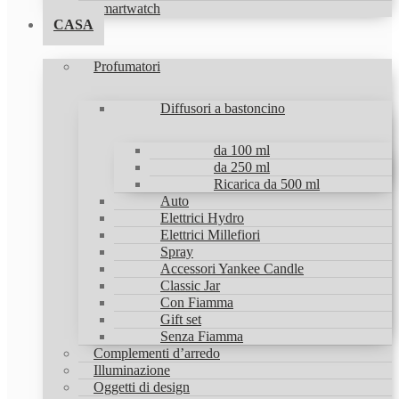
Smartwatch
CASA
Profumatori
Diffusori a bastoncino
da 100 ml
da 250 ml
Ricarica da 500 ml
Auto
Elettrici Hydro
Elettrici Millefiori
Spray
Accessori Yankee Candle
Classic Jar
Con Fiamma
Gift set
Senza Fiamma
Complementi d’arredo
Illuminazione
Oggetti di design