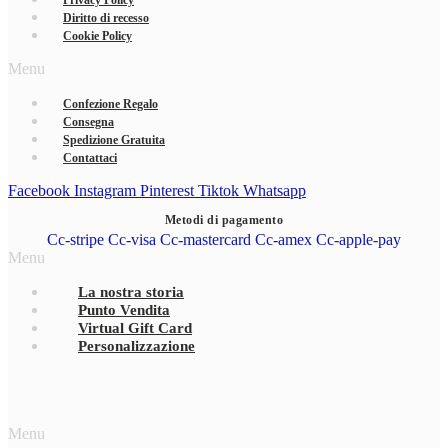
Privacy Policy
Diritto di recesso
Cookie Policy
Menu
Confezione Regalo
Consegna
Spedizione Gratuita
Contattaci
Facebook
Instagram
Pinterest
Tiktok
Whatsapp
Metodi di pagamento
Cc-stripe
Cc-visa
Cc-mastercard
Cc-amex
Cc-apple-pay
Menu
La nostra storia
Punto Vendita
Virtual Gift Card
Personalizzazione
Menu