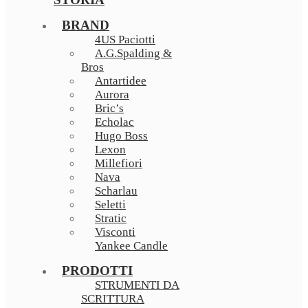
BRAND
4US Paciotti
A.G.Spalding &
Bros
Antartidee
Aurora
Bric’s
Echolac
Hugo Boss
Lexon
Millefiori
Nava
Scharlau
Seletti
Stratic
Visconti
Yankee Candle
PRODOTTI
STRUMENTI DA
SCRITTURA