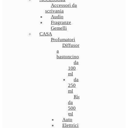
Accessori da
scrivania
Audio
Fragranze
Gemelli
CASA
Profumatori
Diffusori
a
bastoncino
da
100
ml
da
250
ml
Ricarica
da
500
ml
Auto
Elettrici