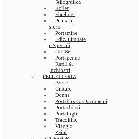
Stilografica
Roller
Fineliner
Penna a
sfera
Portamine
Ediz. Limitate
e Speciali
Gift Set
Portapenne
Refill &
Inchiostri
PELLETTERIA
Borse
Cinture
Donna
Portablocco/Documenti
Portachiavi
Portafogli
Tracolline
Viaggio
Zaini
ACCESSORI