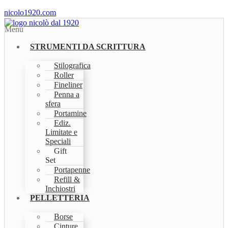
nicolo1920.com
Menu
STRUMENTI DA SCRITTURA
Stilografica
Roller
Fineliner
Penna a
sfera
Portamine
Ediz.
Limitate e
Speciali
Gift
Set
Portapenne
Refill &
Inchiostri
PELLETTERIA
Borse
Cinture