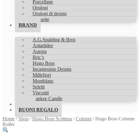
Porcellane
Orologi
Orologi di design
Statuette
BRAND
A.G.Spalding & Bros
Antartidee
Aurora
Bric’s
Hugo Boss
Incantesimo Design
Millefiori
Montblanc
Seletti
Visconti
Yankee Candle
SHOP
BUONI REGALO
Home
/
Shop
/
Hugo Boss Scrittura
/
Column
/
Hugo Boss Column
Roller