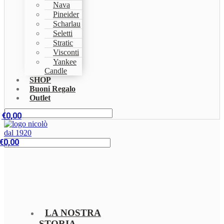
Nava
Pineider
Scharlau
Seletti
Stratic
Visconti
Yankee
Candle
SHOP
Buoni Regalo
Outlet
€
0,00
€
0,00
LA NOSTRA
STORIA