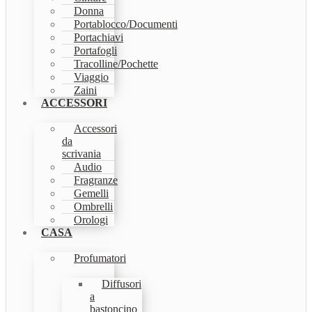
Donna
Portablocco/Documenti
Portachiavi
Portafogli
Tracolline/Pochette
Viaggio
Zaini
ACCESSORI
Accessori
da
scrivania
Audio
Fragranze
Gemelli
Ombrelli
Orologi
CASA
Profumatori
Diffusori
a
bastoncino