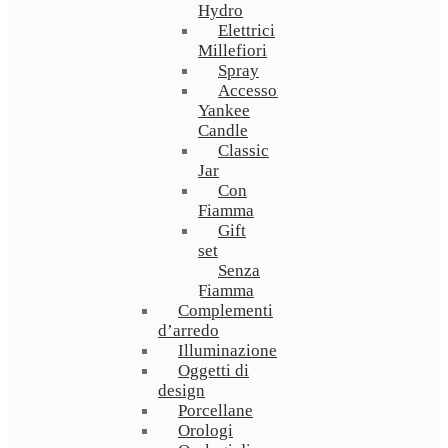
Hydro
Elettrici
Millefiori
Spray
Accessori
Yankee
Candle
Classic
Jar
Con
Fiamma
Gift
set
Senza
Fiamma
Complementi
d’arredo
Illuminazione
Oggetti di
design
Porcellane
Orologi