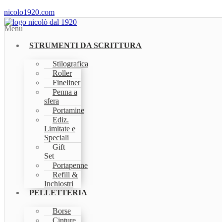
nicolo1920.com
Menu
STRUMENTI DA SCRITTURA
Stilografica
Roller
Fineliner
Penna a
sfera
Portamine
Ediz.
Limitate e
Speciali
Gift
Set
Portapenne
Refill &
Inchiostri
PELLETTERIA
Borse
Cinture