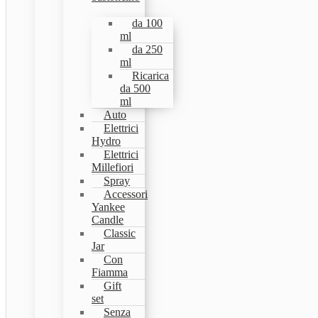
da 100
ml
da 250
ml
Ricarica
da 500
ml
Auto
Elettrici
Hydro
Elettrici
Millefiori
Spray
Accessori
Yankee
Candle
Classic
Jar
Con
Fiamma
Gift
set
Senza