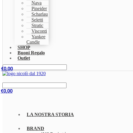
Nava
Pineider
Scharlau
Seletti
Stratic
Visconti
Yankee
Candle
SHOP
Buoni Regalo
Outlet
€
0,00
€
0,00
LA NOSTRA STORIA
BRAND