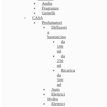
Audio
Fragranze
Gemelli
CASA
Profumatori
Diffusori
a
bastoncino
da
100
ml
da
250
ml
Ricarica
da
500
ml
Auto
Elettrici
Hydro
Elettrici