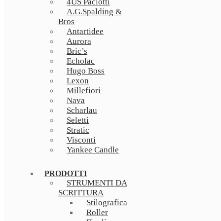
4US Paciotti
A.G.Spalding &
Bros
Antartidee
Aurora
Bric’s
Echolac
Hugo Boss
Lexon
Millefiori
Nava
Scharlau
Seletti
Stratic
Visconti
Yankee Candle
PRODOTTI
STRUMENTI DA
SCRITTURA
Stilografica
Roller