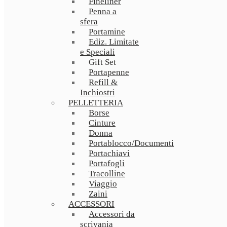
Fineliner
Penna a
sfera
Portamine
Ediz. Limitate
e Speciali
Gift Set
Portapenne
Refill &
Inchiostri
PELLETTERIA
Borse
Cinture
Donna
Portablocco/Documenti
Portachiavi
Portafogli
Tracolline
Viaggio
Zaini
ACCESSORI
Accessori da
scrivania