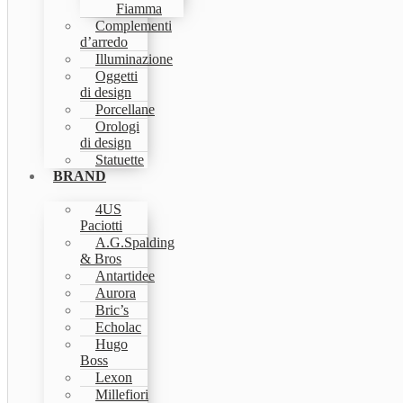
Fiamma
Complementi
d’arredo
Illuminazione
Oggetti
di design
Porcellane
Orologi
di design
Statuette
BRAND
4US
Paciotti
A.G.Spalding
& Bros
Antartidee
Aurora
Bric’s
Echolac
Hugo
Boss
Lexon
Millefiori