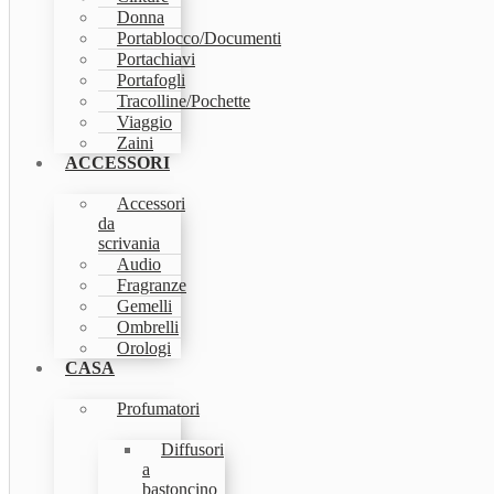
Donna
Portablocco/Documenti
Portachiavi
Portafogli
Tracolline/Pochette
Viaggio
Zaini
ACCESSORI
Accessori
da
scrivania
Audio
Fragranze
Gemelli
Ombrelli
Orologi
CASA
Profumatori
Diffusori
a
bastoncino