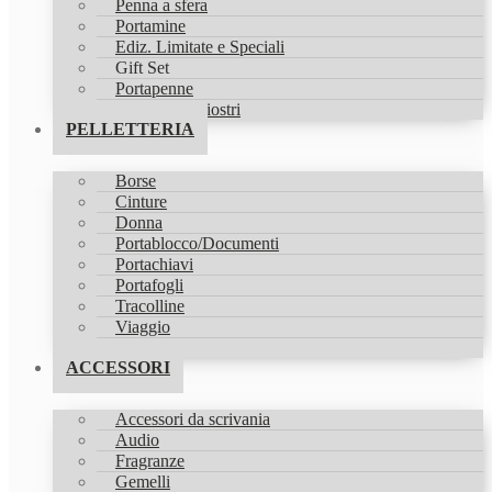
Penna a sfera
Portamine
Ediz. Limitate e Speciali
Gift Set
Portapenne
Refill & Inchiostri
PELLETTERIA
Borse
Cinture
Donna
Portablocco/Documenti
Portachiavi
Portafogli
Tracolline
Viaggio
Zaini
ACCESSORI
Accessori da scrivania
Audio
Fragranze
Gemelli