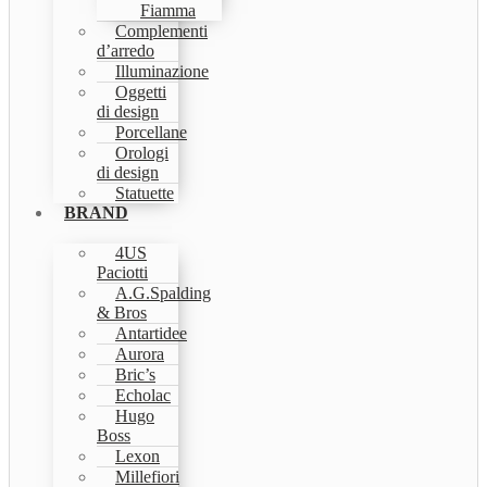
Fiamma
Complementi
d’arredo
Illuminazione
Oggetti
di design
Porcellane
Orologi
di design
Statuette
BRAND
4US
Paciotti
A.G.Spalding
& Bros
Antartidee
Aurora
Bric’s
Echolac
Hugo
Boss
Lexon
Millefiori