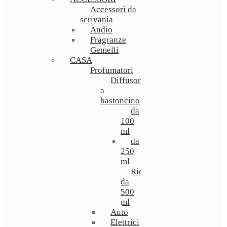
Accessori da
scrivania
Audio
Fragranze
Gemelli
CASA
Profumatori
Diffusori
a
bastoncino
da
100
ml
da
250
ml
Ricarica
da
500
ml
Auto
Elettrici