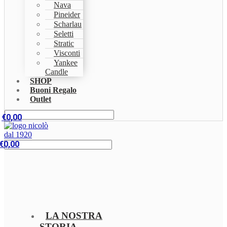
Nava
Pineider
Scharlau
Seletti
Stratic
Visconti
Yankee
Candle
SHOP
Buoni Regalo
Outlet
€
0,00
€
0,00
LA NOSTRA
STORIA