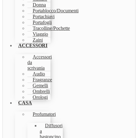
Donna
Portablocco/Documenti
Portachiavi
Portafogli
Tracolline/Pochette
Viaggio
Zaini
ACCESSORI
Accessori
da
scrivania
Audio
Fragranze
Gemelli
Ombrelli
Orologi
CASA
Profumatori
Diffusori
a
bastoncino