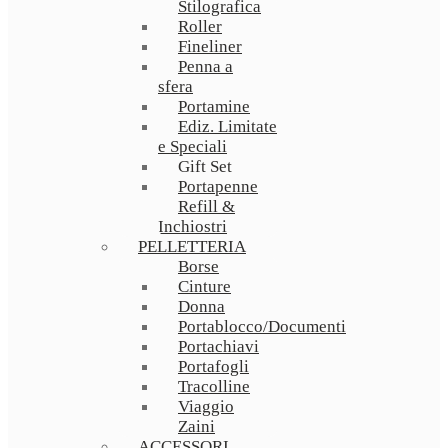
Stilografica
Roller
Fineliner
Penna a
sfera
Portamine
Ediz. Limitate
e Speciali
Gift Set
Portapenne
Refill &
Inchiostri
PELLETTERIA
Borse
Cinture
Donna
Portablocco/Documenti
Portachiavi
Portafogli
Tracolline
Viaggio
Zaini
ACCESSORI