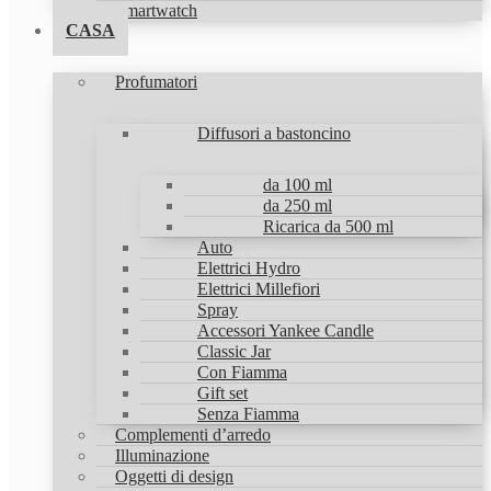
Smartwatch
CASA
Profumatori
Diffusori a bastoncino
da 100 ml
da 250 ml
Ricarica da 500 ml
Auto
Elettrici Hydro
Elettrici Millefiori
Spray
Accessori Yankee Candle
Classic Jar
Con Fiamma
Gift set
Senza Fiamma
Complementi d’arredo
Illuminazione
Oggetti di design