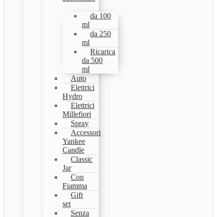
da 100
ml
da 250
ml
Ricarica
da 500
ml
Auto
Elettrici
Hydro
Elettrici
Millefiori
Spray
Accessori
Yankee
Candle
Classic
Jar
Con
Fiamma
Gift
set
Senza