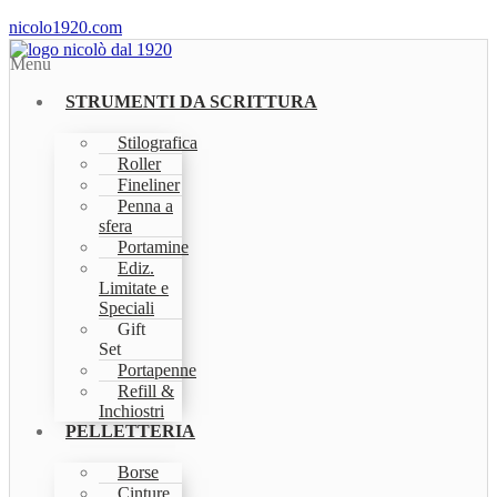
nicolo1920.com
Menu
STRUMENTI DA SCRITTURA
Stilografica
Roller
Fineliner
Penna a
sfera
Portamine
Ediz.
Limitate e
Speciali
Gift
Set
Portapenne
Refill &
Inchiostri
PELLETTERIA
Borse
Cinture