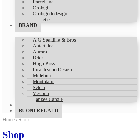
Porcellane
Orologi
Orologi di design
Statuette
BRAND
A.G.Spalding & Bros
Antartidee
Aurora
Bric’s
Hugo Boss
Incantesimo Design
Millefiori
Montblanc
Seletti
Visconti
Yankee Candle
SHOP
BUONI REGALO
Home
/
Shop
Shop