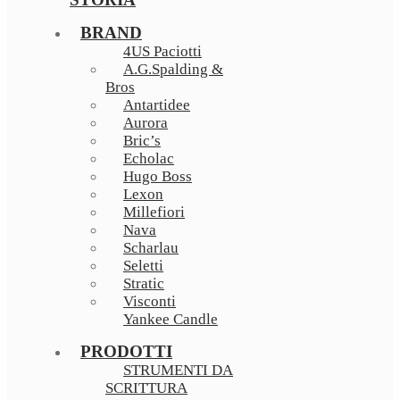
BRAND
4US Paciotti
A.G.Spalding &
Bros
Antartidee
Aurora
Bric’s
Echolac
Hugo Boss
Lexon
Millefiori
Nava
Scharlau
Seletti
Stratic
Visconti
Yankee Candle
PRODOTTI
STRUMENTI DA
SCRITTURA