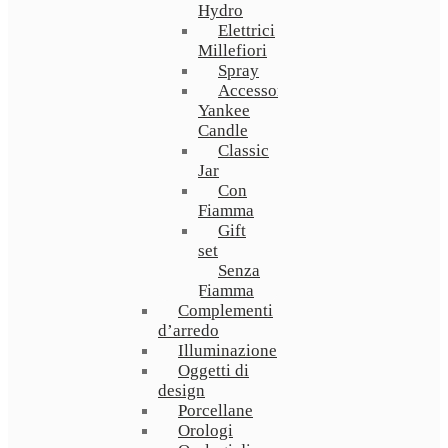
Hydro
Elettrici
Millefiori
Spray
Accessori
Yankee
Candle
Classic
Jar
Con
Fiamma
Gift
set
Senza
Fiamma
Complementi
d’arredo
Illuminazione
Oggetti di
design
Porcellane
Orologi