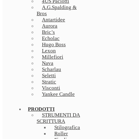
4US Paciotti
A.G.Spalding &
Bros
Antartidee
Aurora
Bric’s
Echolac
Hugo Boss
Lexon
Millefiori
Nava
Scharlau
Seletti
Stratic
Visconti
Yankee Candle
PRODOTTI
STRUMENTI DA
SCRITTURA
Stilografica
Roller