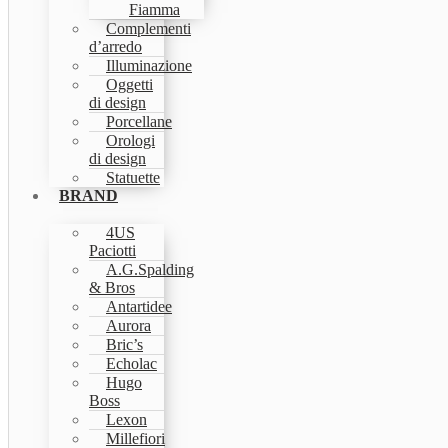
Fiamma
Complementi
d’arredo
Illuminazione
Oggetti
di design
Porcellane
Orologi
di design
Statuette
BRAND
4US
Paciotti
A.G.Spalding
& Bros
Antartidee
Aurora
Bric’s
Echolac
Hugo
Boss
Lexon
Millefiori