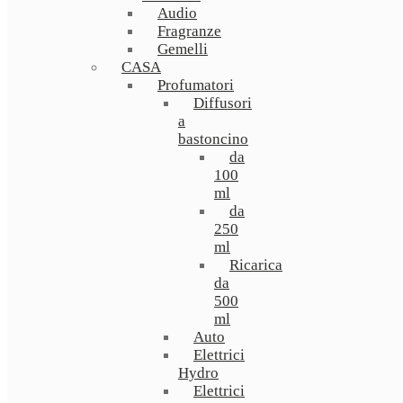
Audio
Fragranze
Gemelli
CASA
Profumatori
Diffusori
a
bastoncino
da
100
ml
da
250
ml
Ricarica
da
500
ml
Auto
Elettrici
Hydro
Elettrici