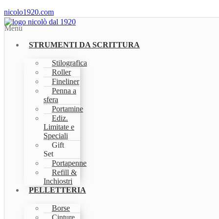
nicolo1920.com
Menu
STRUMENTI DA SCRITTURA
Stilografica
Roller
Fineliner
Penna a
sfera
Portamine
Ediz.
Limitate e
Speciali
Gift
Set
Portapenne
Refill &
Inchiostri
PELLETTERIA
Borse
Cinture