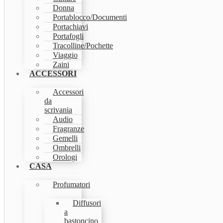
Donna
Portablocco/Documenti
Portachiavi
Portafogli
Tracolline/Pochette
Viaggio
Zaini
ACCESSORI
Accessori
da
scrivania
Audio
Fragranze
Gemelli
Ombrelli
Orologi
CASA
Profumatori
Diffusori
a
bastoncino