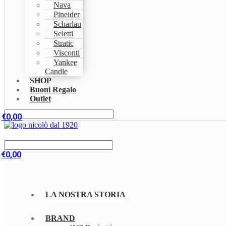
Nava
Pineider
Scharlau
Seletti
Stratic
Visconti
Yankee
Candle
SHOP
Buoni Regalo
Outlet
€
0,00
€
0,00
LA NOSTRA STORIA
BRAND