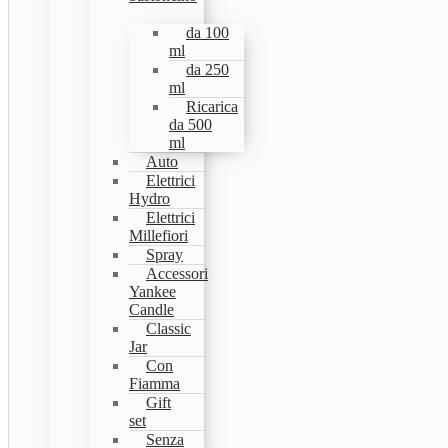
da 100
ml
da 250
ml
Ricarica
da 500
ml
Auto
Elettrici
Hydro
Elettrici
Millefiori
Spray
Accessori
Yankee
Candle
Classic
Jar
Con
Fiamma
Gift
set
Senza