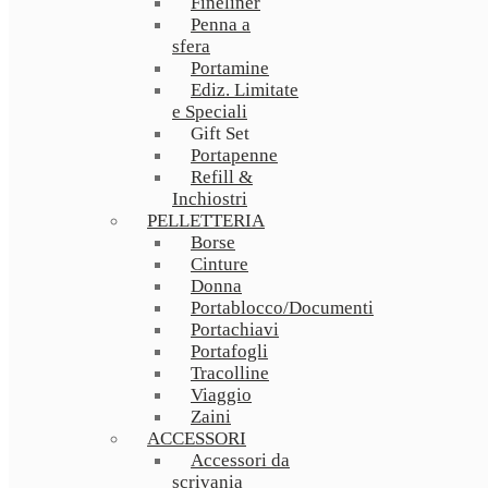
Fineliner
Penna a
sfera
Portamine
Ediz. Limitate
e Speciali
Gift Set
Portapenne
Refill &
Inchiostri
PELLETTERIA
Borse
Cinture
Donna
Portablocco/Documenti
Portachiavi
Portafogli
Tracolline
Viaggio
Zaini
ACCESSORI
Accessori da
scrivania