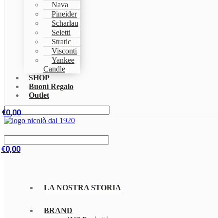
Nava
Pineider
Scharlau
Seletti
Stratic
Visconti
Yankee
Candle
SHOP
Buoni Regalo
Outlet
€
0,00
€
0,00
LA NOSTRA STORIA
BRAND