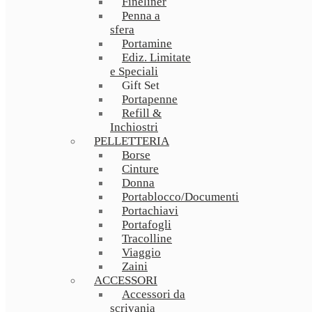
Fineliner
Penna a
sfera
Portamine
Ediz. Limitate
e Speciali
Gift Set
Portapenne
Refill &
Inchiostri
PELLETTERIA
Borse
Cinture
Donna
Portablocco/Documenti
Portachiavi
Portafogli
Tracolline
Viaggio
Zaini
ACCESSORI
Accessori da
scrivania