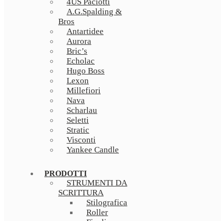
4US Paciotti
A.G.Spalding &
Bros
Antartidee
Aurora
Bric’s
Echolac
Hugo Boss
Lexon
Millefiori
Nava
Scharlau
Seletti
Stratic
Visconti
Yankee Candle
PRODOTTI
STRUMENTI DA
SCRITTURA
Stilografica
Roller