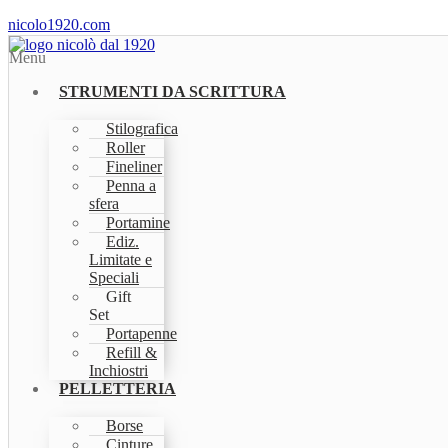
nicolo1920.com
Menu
STRUMENTI DA SCRITTURA
Stilografica
Roller
Fineliner
Penna a
sfera
Portamine
Ediz.
Limitate e
Speciali
Gift
Set
Portapenne
Refill &
Inchiostri
PELLETTERIA
Borse
Cinture