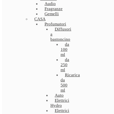
Audio
Fragranze
Gemelli
CASA
Profumatori
Diffusori
a
bastoncino
da
100
ml
da
250
ml
Ricarica
da
500
ml
Auto
Elettrici
Hydro
Elettrici