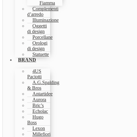
Fiamma
Complementi
d’arredo
Illuminazione
Oggetti
di design
Porcellane
Orologi
di design
Statuette
BRAND
4US
Paciotti
A.G.Spalding
& Bros
Antartidee
Aurora
Bric’s
Echolac
Hugo
Boss
Lexon
Millefiori