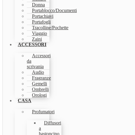
Donna
Portablocco/Documenti
Portachiavi
Portafogli
Tracolline/Pochette
Viaggio
Zaini
ACCESSORI
Accessori
da
scrivania
Audio
Fragranze
Gemelli
Ombrelli
Orologi
CASA
Profumatori
Diffusori
a
bastoncino