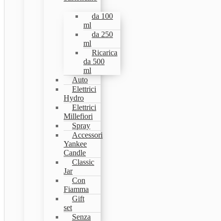
da 100
ml
da 250
ml
Ricarica
da 500
ml
Auto
Elettrici
Hydro
Elettrici
Millefiori
Spray
Accessori
Yankee
Candle
Classic
Jar
Con
Fiamma
Gift
set
Senza