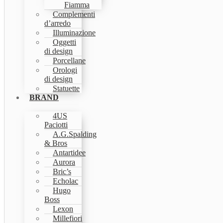
Fiamma
Complementi
d’arredo
Illuminazione
Oggetti
di design
Porcellane
Orologi
di design
Statuette
BRAND
4US
Paciotti
A.G.Spalding
& Bros
Antartidee
Aurora
Bric’s
Echolac
Hugo
Boss
Lexon
Millefiori