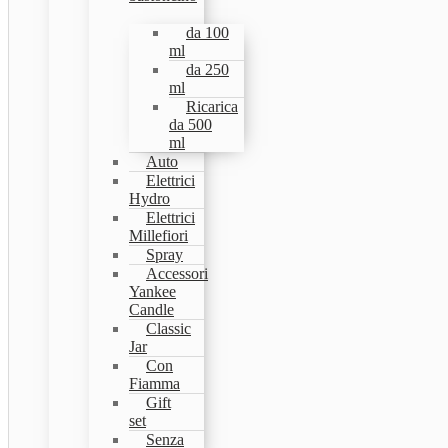
da 100
ml
da 250
ml
Ricarica
da 500
ml
Auto
Elettrici
Hydro
Elettrici
Millefiori
Spray
Accessori
Yankee
Candle
Classic
Jar
Con
Fiamma
Gift
set
Senza