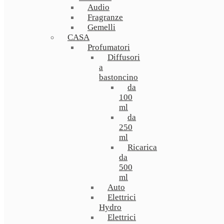
Audio
Fragranze
Gemelli
CASA
Profumatori
Diffusori
a
bastoncino
da
100
ml
da
250
ml
Ricarica
da
500
ml
Auto
Elettrici
Hydro
Elettrici