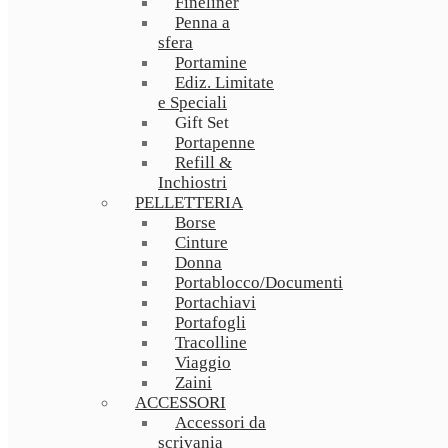
Fineliner
Penna a
sfera
Portamine
Ediz. Limitate
e Speciali
Gift Set
Portapenne
Refill &
Inchiostri
PELLETTERIA
Borse
Cinture
Donna
Portablocco/Documenti
Portachiavi
Portafogli
Tracolline
Viaggio
Zaini
ACCESSORI
Accessori da
scrivania