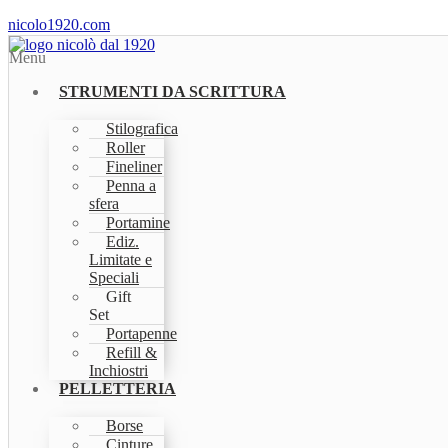
nicolo1920.com
Menu
STRUMENTI DA SCRITTURA
Stilografica
Roller
Fineliner
Penna a
sfera
Portamine
Ediz.
Limitate e
Speciali
Gift
Set
Portapenne
Refill &
Inchiostri
PELLETTERIA
Borse
Cinture