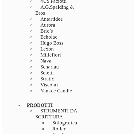
4US Paciotti
A.G.Spalding &
Bros
Antartidee
Aurora
Bric’s
Echolac
Hugo Boss
Lexon
Millefiori
Nava
Scharlau
Seletti
Stratic
Visconti
Yankee Candle
PRODOTTI
STRUMENTI DA
SCRITTURA
Stilografica
Roller