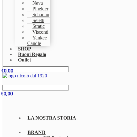
Nava
Pineider
Scharlau
Seletti
Stratic
Visconti
Yankee
Candle
SHOP
Buoni Regalo
Outlet
€
0,00
€
0,00
LA NOSTRA STORIA
BRAND