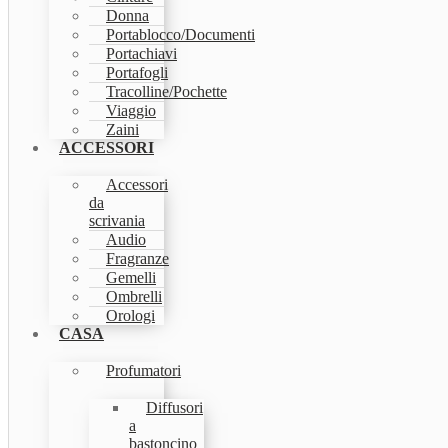
Donna
Portablocco/Documenti
Portachiavi
Portafogli
Tracolline/Pochette
Viaggio
Zaini
ACCESSORI
Accessori
da
scrivania
Audio
Fragranze
Gemelli
Ombrelli
Orologi
CASA
Profumatori
Diffusori
a
bastoncino