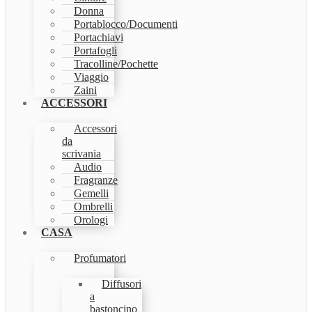
Donna
Portablocco/Documenti
Portachiavi
Portafogli
Tracolline/Pochette
Viaggio
Zaini
ACCESSORI
Accessori
da
scrivania
Audio
Fragranze
Gemelli
Ombrelli
Orologi
CASA
Profumatori
Diffusori
a
bastoncino