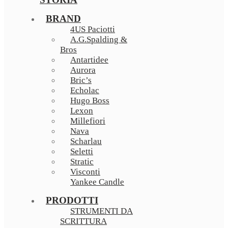
BRAND
4US Paciotti
A.G.Spalding &
Bros
Antartidee
Aurora
Bric’s
Echolac
Hugo Boss
Lexon
Millefiori
Nava
Scharlau
Seletti
Stratic
Visconti
Yankee Candle
PRODOTTI
STRUMENTI DA
SCRITTURA