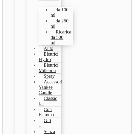
da 100
ml
da 250
ml
Ricarica
da 500
ml
Auto
Elettrici
Hydro
Elettrici
Millefiori
Spray
Accessori
Yankee
Candle
Classic
Jar
Con
Fiamma
Gift
set
Senza