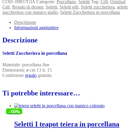
COD:
09857GIA
Categorie:
Porcellane
,
Seletti
Tag:
Gift
,
Original
Gift
,
Regalo di design
,
Seletti
,
Seletti gift
,
Seletti zuccheriera
,
seletti
zuccheriera con manico giallo
,
Seletti Zuccheriera in porcellana
Descrizione
Informazioni aggiuntive
Descrizione
Seletti Zuccheriera in porcellana
Materiale: porcellana fine
Dimensioni: ø cm 13 h. 15
Confezione
regalo
gratuita
Ti potrebbe interessare…
-10%
Seletti I teapot teiera in porcellana