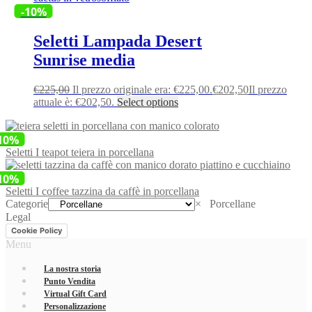
-10%
Seletti Lampada Desert
Sunrise media
€
225,00
Il prezzo originale era: €225,00.
€
202,50
Il prezzo
attuale è: €202,50.
Select options
10%
Seletti I teapot teiera in porcellana
10%
Seletti I coffee tazzina da caffè in porcellana
Categorie
×
Porcellane
Legal
Cookie Policy
Menu
La nostra storia
Punto Vendita
Virtual Gift Card
Personalizzazione