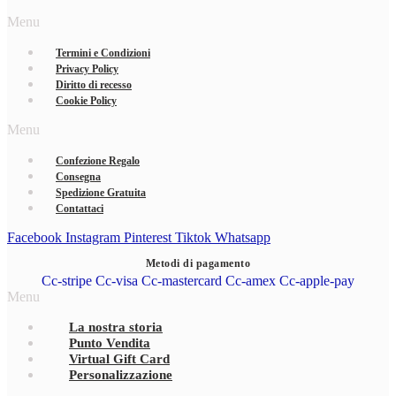
Menu
Termini e Condizioni
Privacy Policy
Diritto di recesso
Cookie Policy
Menu
Confezione Regalo
Consegna
Spedizione Gratuita
Contattaci
Facebook
Instagram
Pinterest
Tiktok
Whatsapp
Metodi di pagamento
Cc-stripe
Cc-visa
Cc-mastercard
Cc-amex
Cc-apple-pay
Menu
La nostra storia
Punto Vendita
Virtual Gift Card
Personalizzazione