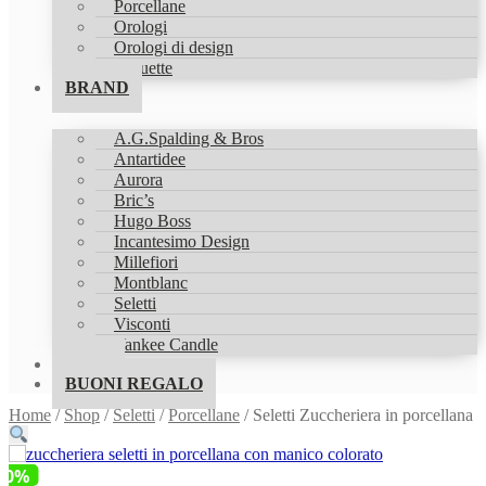
Porcellane
Orologi
Orologi di design
Statuette
BRAND
A.G.Spalding & Bros
Antartidee
Aurora
Bric’s
Hugo Boss
Incantesimo Design
Millefiori
Montblanc
Seletti
Visconti
Yankee Candle
SHOP
BUONI REGALO
Home
/
Shop
/
Seletti
/
Porcellane
/
Seletti Zuccheriera in porcellana
10%