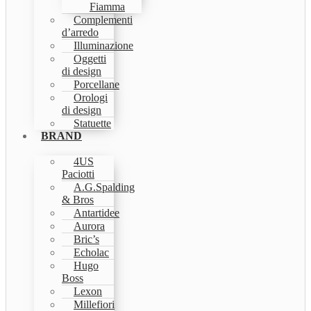
Fiamma
Complementi
d’arredo
Illuminazione
Oggetti
di design
Porcellane
Orologi
di design
Statuette
BRAND
4US
Paciotti
A.G.Spalding
& Bros
Antartidee
Aurora
Bric’s
Echolac
Hugo
Boss
Lexon
Millefiori