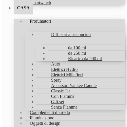
Smartwatch
CASA
Profumatori
Diffusori a bastoncino
da 100 ml
da 250 ml
Ricarica da 500 ml
Auto
Elettrici Hydro
Elettrici Millefiori
Spray
Accessori Yankee Candle
Classic Jar
Con Fiamma
Gift set
Senza Fiamma
Complementi d’arredo
Illuminazione
Oggetti di design