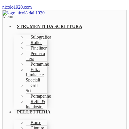
nicolo1920.com
Menu
STRUMENTI DA SCRITTURA
Stilografica
Roller
Fineliner
Penna a
sfera
Portamine
Ediz.
Limitate e
Speciali
Gift
Set
Portapenne
Refill &
Inchiostri
PELLETTERIA
Borse
Cinture