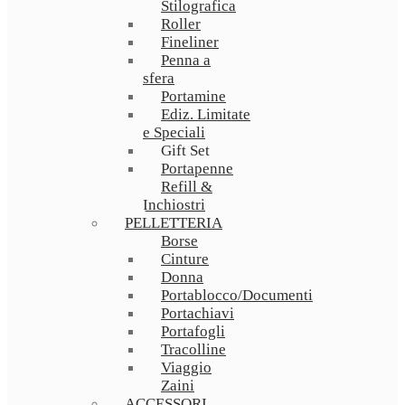
Stilografica
Roller
Fineliner
Penna a
sfera
Portamine
Ediz. Limitate
e Speciali
Gift Set
Portapenne
Refill &
Inchiostri
PELLETTERIA
Borse
Cinture
Donna
Portablocco/Documenti
Portachiavi
Portafogli
Tracolline
Viaggio
Zaini
ACCESSORI