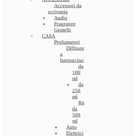
Accessori da
scrivania
Audio
Fragranze
Gemelli
CASA
Profumatori
Diffusori
a
bastoncino
da
100
ml
da
250
ml
Ricarica
da
500
ml
Auto
Elettrici