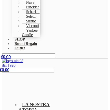
Nava
Pineider
Scharlau
Seletti
Stratic
Visconti
Yankee
Candle
SHOP
Buoni Regalo
Outlet
€
0,00
€
0,00
LA NOSTRA
STORIA