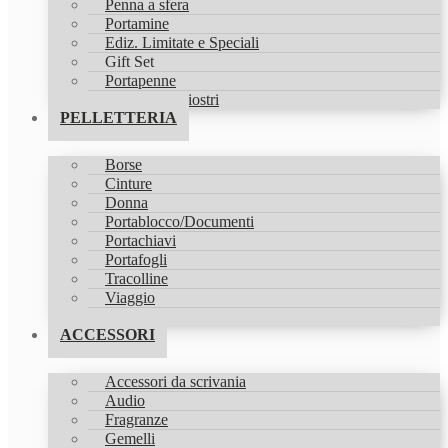
Penna a sfera
Portamine
Ediz. Limitate e Speciali
Gift Set
Portapenne
Refill & Inchiostri
PELLETTERIA
Borse
Cinture
Donna
Portablocco/Documenti
Portachiavi
Portafogli
Tracolline
Viaggio
Zaini
ACCESSORI
Accessori da scrivania
Audio
Fragranze
Gemelli