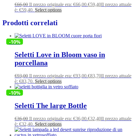
€
66,00
Il prezzo originale era: €66,00.
€
59,40
Il prezzo attuale
è: €59,40.
Select options
Prodotti correlati
-10%
Seletti Love in Bloom vaso in
porcellana
€
93,00
Il prezzo originale era: €93,00.
€
83,70
Il prezzo attuale
è: €83,70.
Select options
-10%
Seletti The large Bottle
€
36,00
Il prezzo originale era: €36,00.
€
32,40
Il prezzo attuale
è: €32,40.
Select options