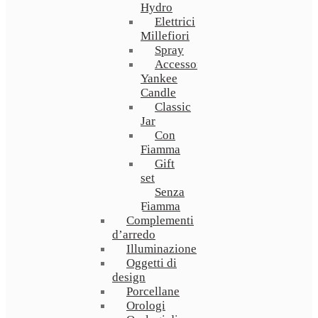
Hydro
Elettrici
Millefiori
Spray
Accessori
Yankee
Candle
Classic
Jar
Con
Fiamma
Gift
set
Senza
Fiamma
Complementi
d’arredo
Illuminazione
Oggetti di
design
Porcellane
Orologi